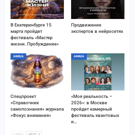
В Екатеринбурге 15
Продвижение
марта пройдет
экспертов в нейросетях
фестиваль «Мастер
жизни. Пробуждение»
АФИША
АФИША
Спецпроект
«Моя реальность –
«Справочник
2026»: в Москве
самопознания» журнала
пройдет камерный
«Фокус внимания»
фестиваль квантовых
и…
PREV
NEXT