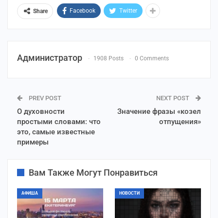
Facebook
Twitter
Share
Администратор
1908 Posts
0 Comments
PREV POST
NEXT POST
О духовности
Значение фразы «козел
простыми словами: что
отпущения»
это, самые известные
примеры
Вам Также Могут Понравиться
АФИША
НОВОСТИ