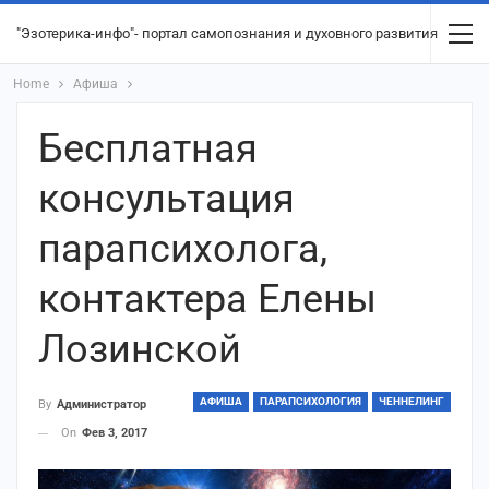
"Эзотерика-инфо"- портал самопознания и духовного развития
Home
Афиша
Бесплатная
консультация
парапсихолога,
контактера Елены
Лозинской
АФИША
ПАРАПСИХОЛОГИЯ
ЧЕННЕЛИНГ
By
Администратор
On
Фев 3, 2017