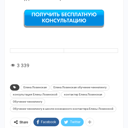
3 339
Елена Лозинская
Елена Лозинская обучение ченнелингу
консультация Елены Лозинской
контактер Елена Лозинская
Обучение ченнелингу
Обучение ченнелингу в школе осознанного контактера Елены Лозинской
Facebook
Twitter
Share