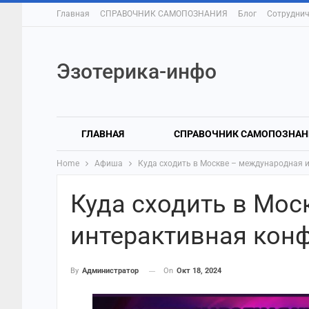
Главная
СПРАВОЧНИК САМОПОЗНАНИЯ
Блог
Сотруднич
Эзотерика-инфо
ГЛАВНАЯ
СПРАВОЧНИК САМОПОЗНАН
Home
Афиша
Куда сходить в Москве – международная 
Куда сходить в Мо
интерактивная кон
On
Окт 18, 2024
By
Администратор