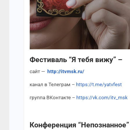
Фестиваль “Я тебя вижу” –
сайт —
http://itvmsk.ru/
канал в Телеграм –
https://t.me/yatvfest
группа ВКонтакте –
https://vk.com/itv_msk
Конференция “Непознанное”