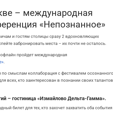
скве – международная
ференция «Непознанное»
квичам и гостям столицы сразу 2 вдохновляющих
пейте забронировать места – их почти не осталось.
и офлайн пройдет международная
е»
.
я по смыслам коллаборация с фестивалем осознанног
ля всех, кто заинтересован в познании своих талантов
тий – гостиница «Измайлово Дельта-Гамма».
ный билет для тех, кто захочет захватить оба события