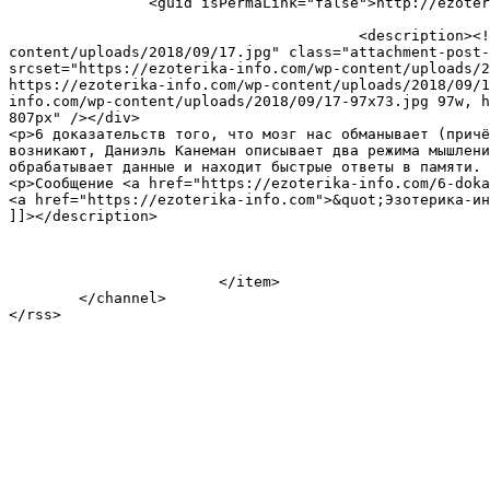
		<guid isPermaLink="false">http://ezoterika-info.com/?p=17362</guid>

					<description><![CDATA[<div style="margin-bottom:20px;"><img width="807" height="605" src="https://ezoterika-info.com/wp-
content/uploads/2018/09/17.jpg" class="attachment-post-
srcset="https://ezoterika-info.com/wp-content/uploads/2
https://ezoterika-info.com/wp-content/uploads/2018/09/1
info.com/wp-content/uploads/2018/09/17-97x73.jpg 97w, h
807px" /></div>

<p>6 доказательств того, что мозг нас обманывает (причё
возникают, Даниэль Канеман описывает два режима мышлени
обрабатывает данные и находит быстрые ответы в памяти. 
<p>Сообщение <a href="https://ezoterika-info.com/6-doka
<a href="https://ezoterika-info.com">&quot;Эзотерика-ин
]]></description>

			</item>

	</channel>
