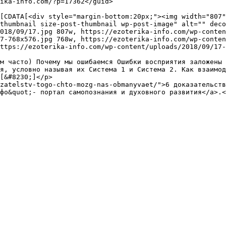
thumbnail size-post-thumbnail wp-post-image" alt="" deco
018/09/17.jpg 807w, https://ezoterika-info.com/wp-conten
7-768x576.jpg 768w, https://ezoterika-info.com/wp-conten
ttps://ezoterika-info.com/wp-content/uploads/2018/09/17-
м часто) Почему мы ошибаемся Ошибки восприятия заложены 
я, условно называя их Система 1 и Система 2. Как взаимод
[&#8230;]</p>

zatelstv-togo-chto-mozg-nas-obmanyvaet/">6 доказательств
фо&quot;- портал самопознания и духовного развития</a>.<