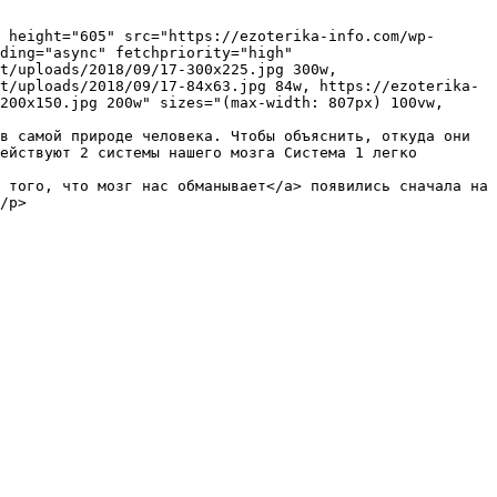
ding="async" fetchpriority="high" 
t/uploads/2018/09/17-300x225.jpg 300w, 
t/uploads/2018/09/17-84x63.jpg 84w, https://ezoterika-
200x150.jpg 200w" sizes="(max-width: 807px) 100vw, 
в самой природе человека. Чтобы объяснить, откуда они 
ействуют 2 системы нашего мозга Система 1 легко 
 того, что мозг нас обманывает</a> появились сначала на 
/p>
