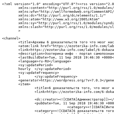
<?xml version="1.0" encoding="UTF-8"?><rss version="2.0
	xmlns:content="http://purl.org/rss/1.0/modules/content/"

	xmlns:wfw="http://wellformedweb.org/CommentAPI/"

	xmlns:dc="http://purl.org/dc/elements/1.1/"

	xmlns:atom="http://www.w3.org/2005/Atom"

	xmlns:sy="http://purl.org/rss/1.0/modules/syndication/"

	xmlns:slash="http://purl.org/rss/1.0/modules/slash/"

	>

<channel>

	<title>Архивы 6 доказательств того что мозг нас обманывает - &quot;Эзотерика-инфо&quot;- портал самопознания и духовного развития</title>

	<atom:link href="https://ezoterika-info.com/label/6-dokazatelstv-togo-chto-mozg-nas-obmanyvaet/feed/" rel="self" type="application/rss+xml" />

	<link>https://ezoterika-info.com/label/6-dokazatelstv-togo-chto-mozg-nas-obmanyvaet/</link>

	<description>Эзотерика-инфо - портал самопознания и духовного развития&#34;</description>

	<lastBuildDate>Tue, 11 Sep 2018 19:46:30 +0000</lastBuildDate>

	<language>ru-RU</language>

	<sy:updatePeriod>

	hourly	</sy:updatePeriod>

	<sy:updateFrequency>

	1	</sy:updateFrequency>

	<generator>https://wordpress.org/?v=7.0.3</generator>

	<item>

		<title>6 доказательств того, что мозг нас обманывает</title>

		<link>https://ezoterika-info.com/6-dokazatelstv-togo-chto-mozg-nas-obmanyvaet/</link>

		<dc:creator><![CDATA[Администратор]]></dc:creator>

		<pubDate>Tue, 11 Sep 2018 19:46:30 +0000</pubDate>

				<category><![CDATA[Интересно]]></category>

		<category><![CDATA[6 доказательств того что мозг нас обманывает]]></category>
