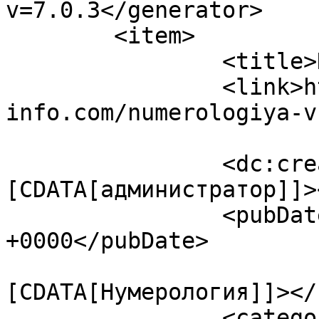
v=7.0.3</generator>

	<item>

		<title>Нумерология времени</title>

		<link>https://ezoterika-
info.com/numerologiya-v
		<dc:creator><!
[CDATA[администратор]]>
		<pubDate>Mon, 22 Jul 2019 07:02:23 
+0000</pubDate>

				<catego
[CDATA[Нумерология]]></
		<category><![CDATA[нумеролог]]>