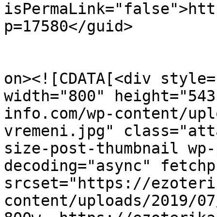
isPermaLink="false">htt
p=17580</guid>

					<de
on><![CDATA[<div style=
width="800" height="543
info.com/wp-content/upl
vremeni.jpg" class="att
size-post-thumbnail wp-
decoding="async" fetchp
srcset="https://ezoteri
content/uploads/2019/07