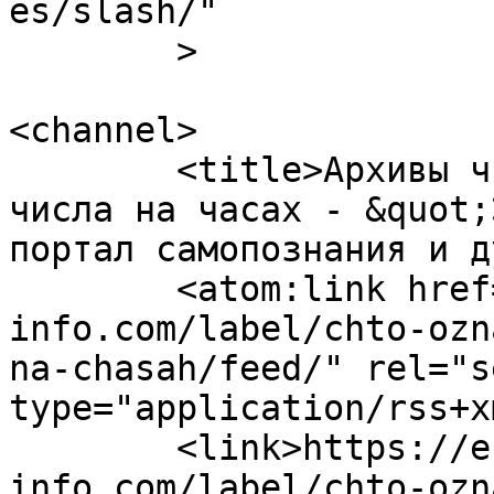
es/slash/"

	>

<channel>

	<title>Архивы что означают одинаковые 
числа на часах - &quot;
портал самопознания и д
	<atom:link href="https://ezoterika-
info.com/label/chto-ozn
na-chasah/feed/" rel="se
type="application/rss+x
	<link>https://ezoterika-
info.com/label/chto-ozn