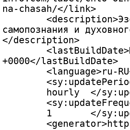
na-chasah/</link>

	<description>Эзотерика-инфо - портал 
самопознания и духовног
</description>

	<lastBuildDate>Mon, 22 Jul 2019 07:02:23 
+0000</lastBuildDate>

	<language>ru-RU</language>

	<sy:updatePeriod>

	hourly	</sy:updatePeriod>

	<sy:updateFrequency>

	1	</sy:updateFrequency>

	<generator>https://wordpress.org/?