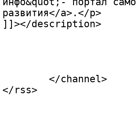
инфо&quot;- портал само
развития</a>.</p>

]]></description>

			</item>
	</channel>
