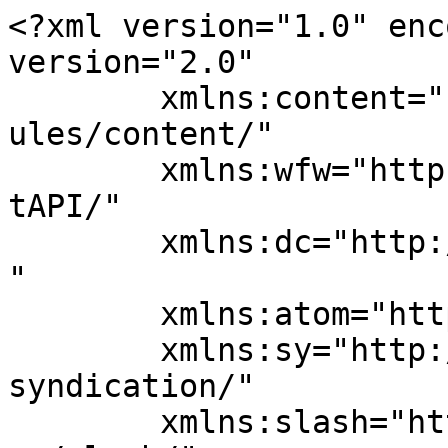
<?xml version="1.0" enc
version="2.0"

	xmlns:content="http://purl.org/rss/1.0/mod
ules/content/"

	xmlns:wfw="http://wellformedweb.org/Commen
tAPI/"

	xmlns:dc="http://purl.org/dc/elements/1.1/
"

	xmlns:atom="http://www.w3.org/2005/Atom"

	xmlns:sy="http://purl.org/rss/1.0/modules/
syndication/"

	xmlns:slash="http://purl.org/rss/1.0/modul