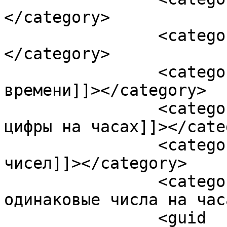
</category>

		<category><![CDATA[нумерология]]>
</category>

		<category><![CDATA[Нумерология 
времени]]></category>

		<category><![CDATA[одинаковые 
цифры на часах]]></cate
		<category><![CDATA[совпадение 
чисел]]></category>

		<category><![CDATA[что означают 
одинаковые числа на час
		<guid 