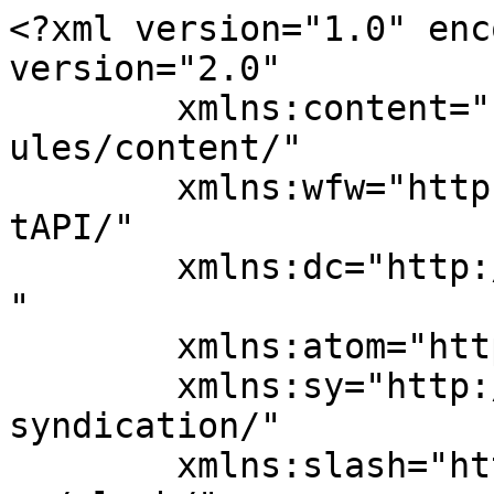
<?xml version="1.0" enc
version="2.0"

	xmlns:content="http://purl.org/rss/1.0/mod
ules/content/"

	xmlns:wfw="http://wellformedweb.org/Commen
tAPI/"

	xmlns:dc="http://purl.org/dc/elements/1.1/
"

	xmlns:atom="http://www.w3.org/2005/Atom"

	xmlns:sy="http://purl.org/rss/1.0/modules/
syndication/"

	xmlns:slash="http://purl.org/rss/1.0/modul