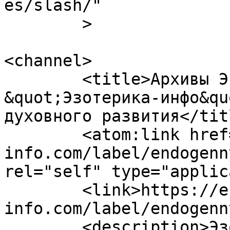
es/slash/"

	>

<channel>

	<title>Архивы Эндогенные каннабиоиды - 
&quot;Эзотерика-инфо&qu
духовного развития</titl
	<atom:link href="https://ezoterika-
info.com/label/endogenn
rel="self" type="applic
	<link>https://ezoterika-
info.com/label/endogenn
	<description>Эзотерика-инфо - портал 