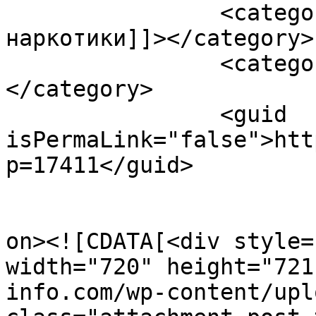
		<category><![CDATA[Эндогенные 
наркотики]]></category>

		<category><![CDATA[Эндорфины]]>
</category>

		<guid 
isPermaLink="false">htt
p=17411</guid>

					<de
on><![CDATA[<div style=
width="720" height="721
info.com/wp-content/upl