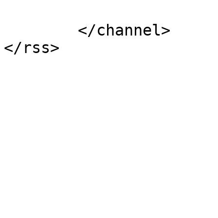
			</item>
	</channel>
