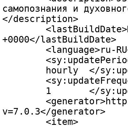
самопознания и духовног
</description>

	<lastBuildDate>Mon, 08 Oct 2018 14:12:30 
+0000</lastBuildDate>

	<language>ru-RU</language>

	<sy:updatePeriod>

	hourly	</sy:updatePeriod>

	<sy:updateFrequency>

	1	</sy:updateFrequency>

	<generator>https://wordpress.org/?
v=7.0.3</generator>

	<item>
