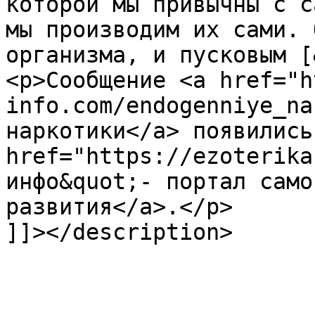
которой мы привычны с с
мы производим их сами. 
организма, и пусковым [
<p>Сообщение <a href="h
info.com/endogenniye_na
наркотики</a> появились
href="https://ezoterika
инфо&quot;- портал само
развития</a>.</p>

]]></description>
