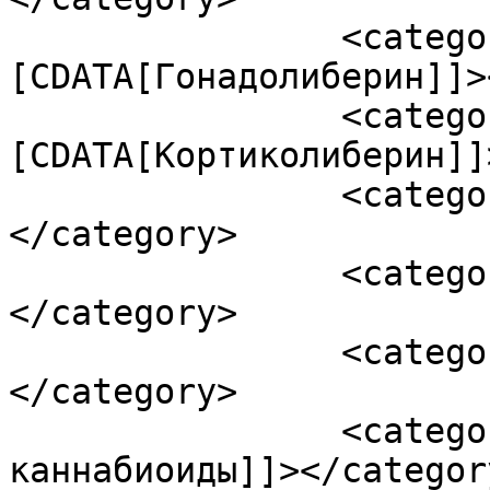
		<category><!
[CDATA[Гонадолиберин]]>
		<category><!
[CDATA[Кортиколиберин]]
		<category><![CDATA[Окситоцин]]>
</category>

		<category><![CDATA[Прогестерон]]>
</category>

		<category><![CDATA[Пролактин]]>
</category>

		<category><![CDATA[Эндогенные 
каннабиоиды]]></category