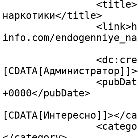
		<title>Эндогенные 
наркотики</title>

		<link>https://ezoterika-
info.com/endogenniye_na
		<dc:creator><!
[CDATA[Администратор]]>
		<pubDate>Mon, 08 Oct 2018 11:58:30 
+0000</pubDate>

				<catego
[CDATA[Интересно]]></ca
		<category><![CDATA[Вазопрессин]]>
</category>
