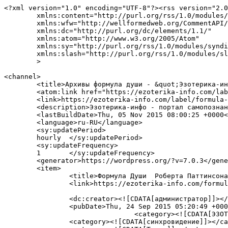
<?xml version="1.0" encoding="UTF-8"?><rss version="2.0
	xmlns:content="http://purl.org/rss/1.0/modules/content/"

	xmlns:wfw="http://wellformedweb.org/CommentAPI/"

	xmlns:dc="http://purl.org/dc/elements/1.1/"

	xmlns:atom="http://www.w3.org/2005/Atom"

	xmlns:sy="http://purl.org/rss/1.0/modules/syndication/"

	xmlns:slash="http://purl.org/rss/1.0/modules/slash/"

	>

<channel>

	<title>Архивы формула души - &quot;Эзотерика-инфо&quot;- портал самопознания и духовного развития</title>

	<atom:link href="https://ezoterika-info.com/label/formula-dushi/feed/" rel="self" type="application/rss+xml" />

	<link>https://ezoterika-info.com/label/formula-dushi/</link>

	<description>Эзотерика-инфо - портал самопознания и духовного развития&#34;</description>

	<lastBuildDate>Thu, 05 Nov 2015 08:00:25 +0000</lastBuildDate>

	<language>ru-RU</language>

	<sy:updatePeriod>

	hourly	</sy:updatePeriod>

	<sy:updateFrequency>

	1	</sy:updateFrequency>

	<generator>https://wordpress.org/?v=7.0.3</generator>

	<item>

		<title>Формула Души  Роберта Паттинсона и его роли в кино</title>

		<link>https://ezoterika-info.com/formula-dushi-roberta-pattinsona-i-ego-roli-v-kino/</link>

		<dc:creator><![CDATA[администратор]]></dc:creator>

		<pubDate>Thu, 24 Sep 2015 05:20:49 +0000</pubDate>

				<category><![CDATA[ЭЗОТЕРИКА]]></category>

		<category><![CDATA[синхровидение]]></category>
