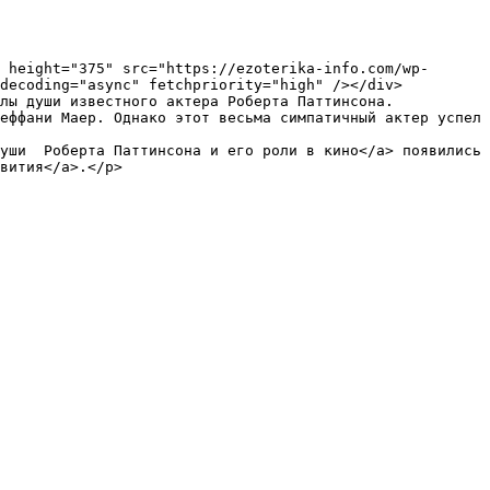
decoding="async" fetchpriority="high" /></div>

лы души известного актера Роберта Паттинсона. 
еффани Маер. Однако этот весьма симпатичный актер успел 
уши  Роберта Паттинсона и его роли в кино</a> появились 
вития</a>.</p>
