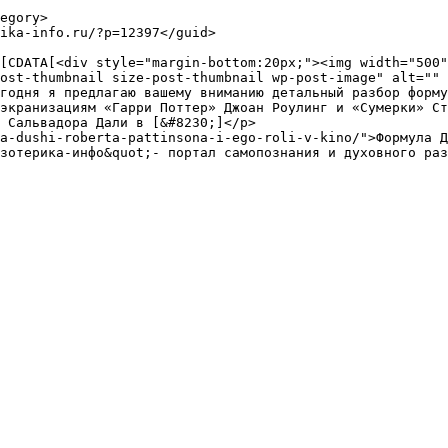
ost-thumbnail size-post-thumbnail wp-post-image" alt="" 
годня я предлагаю вашему вниманию детальный разбор форму
экранизациям «Гарри Поттер» Джоан Роулинг и «Сумерки» Ст
 Сальвадора Дали в [&#8230;]</p>

a-dushi-roberta-pattinsona-i-ego-roli-v-kino/">Формула Д
зотерика-инфо&quot;- портал самопознания и духовного раз