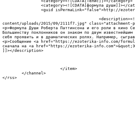
		<category><![CDATA[Телис]]></category>

		<category><![CDATA[формула души]]></category>

		<guid isPermaLink="false">http://ezoterika-info.ru/?p=12397</guid>

					<description><![CDATA[<div style="margin-bottom:20px;"><img width="500" height="375" src="https://ezoterika-info.com/wp-
content/uploads/2015/09/2111f7.jpg" class="attachment-p
<p>Формула Души Роберта Паттинсона и его роли в кино Се
Большинству поклонников он знаком по двум известнейшим 
себя проявить и в драматических ролях. Например, сыграв
<p>Сообщение <a href="https://ezoterika-info.com/formul
сначала на <a href="https://ezoterika-info.com">&quot;Э
]]></description>

			</item>

	</channel>
