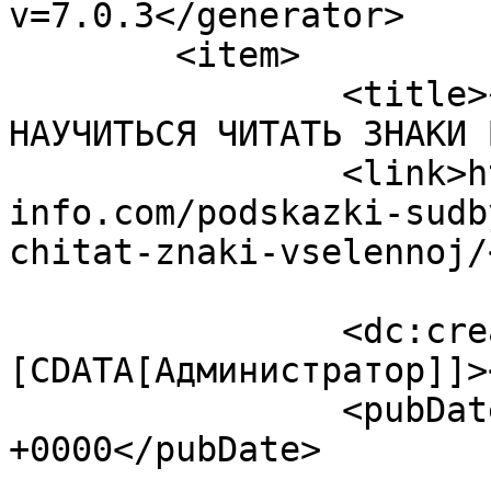
v=7.0.3</generator>

	<item>

		<title>«ПОДСКАЗКИ» СУДЬБЫ, ИЛИ КАК 
НАУЧИТЬСЯ ЧИТАТЬ ЗНАКИ 
		<link>https://ezoterika-
info.com/podskazki-sudb
chitat-znaki-vselennoj/
		<dc:creator><!
[CDATA[Администратор]]>
		<pubDate>Fri, 24 Mar 2017 11:12:38 
+0000</pubDate>

				<catego