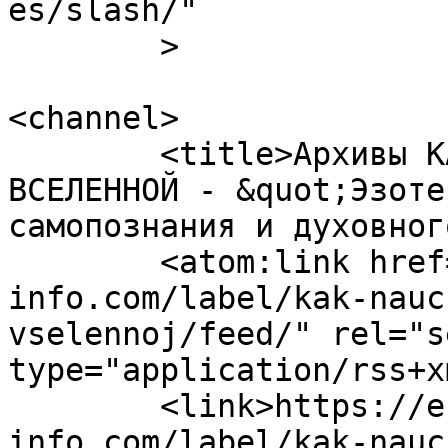
es/slash/"

	>

<channel>

	<title>Архивы КАК НАУЧИТЬСЯ ЧИТАТЬ ЗНАКИ 
ВСЕЛЕННОЙ - &quot;Эзоте
самопознания и духовног
	<atom:link href="https://ezoterika-
info.com/label/kak-nauc
vselennoj/feed/" rel="se
type="application/rss+x
	<link>https://ezoterika-
info.com/label/kak-nauc