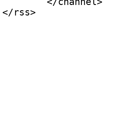
	</channel>

</rss>
