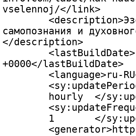
vselennoj/</link>

	<description>Эзотерика-инфо - портал 
самопознания и духовног
</description>

	<lastBuildDate>Fri, 24 Mar 2017 11:18:38 
+0000</lastBuildDate>

	<language>ru-RU</language>

	<sy:updatePeriod>

	hourly	</sy:updatePeriod>

	<sy:updateFrequency>

	1	</sy:updateFrequency>

	<generator>https://wordpress.org/?