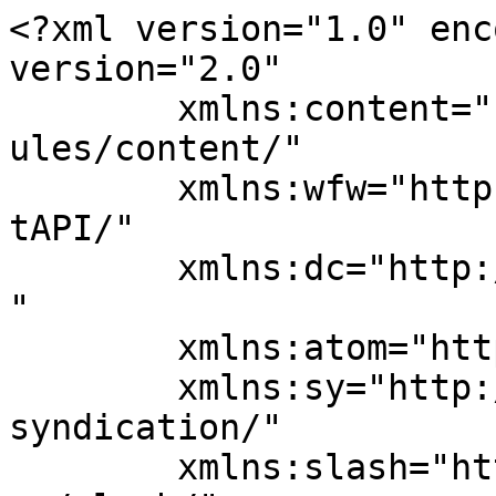
<?xml version="1.0" enc
version="2.0"

	xmlns:content="http://purl.org/rss/1.0/mod
ules/content/"

	xmlns:wfw="http://wellformedweb.org/Commen
tAPI/"

	xmlns:dc="http://purl.org/dc/elements/1.1/
"

	xmlns:atom="http://www.w3.org/2005/Atom"

	xmlns:sy="http://purl.org/rss/1.0/modules/
syndication/"

	xmlns:slash="http://purl.org/rss/1.0/modul