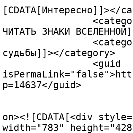
[CDATA[Интересно]]></ca
		<category><![CDATA[КАК НАУЧИТЬСЯ 
ЧИТАТЬ ЗНАКИ ВСЕЛЕННОЙ]
		<category><![CDATA[подсказки 
судьбы]]></category>

		<guid 
isPermaLink="false">htt
p=14637</guid>

					<de
on><![CDATA[<div style=
width="783" height="428