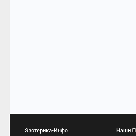
Эзотерика-Инфо
Наши П