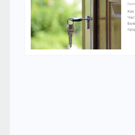
Адми
Как
Час
Быв
про