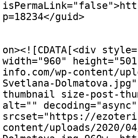
isPermaLink="false">htt
p=18234</guid>

					<de
on><![CDATA[<div style=
width="960" height="501
info.com/wp-content/upl
Svetlana-Dolmatova.jpg"
thumbnail size-post-thu
alt="" decoding="async"
srcset="https://ezoteri
content/uploads/2020/04