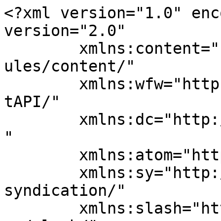
<?xml version="1.0" enc
version="2.0"

	xmlns:content="http://purl.org/rss/1.0/mod
ules/content/"

	xmlns:wfw="http://wellformedweb.org/Commen
tAPI/"

	xmlns:dc="http://purl.org/dc/elements/1.1/
"

	xmlns:atom="http://www.w3.org/2005/Atom"

	xmlns:sy="http://purl.org/rss/1.0/modules/
syndication/"

	xmlns:slash="http://purl.org/rss/1.0/modul