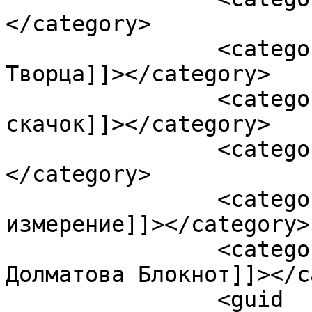
</category>

		<category><![CDATA[жатва - план 
Творца]]></category>

		<category><![CDATA[квантовый 
скачок]]></category>

		<category><![CDATA[люди матрицы]]>
</category>

		<category><![CDATA[переход в пятое 
измерение]]></category>

		<category><![CDATA[Светлана 
Долматова Блокнот]]></c
		<guid 