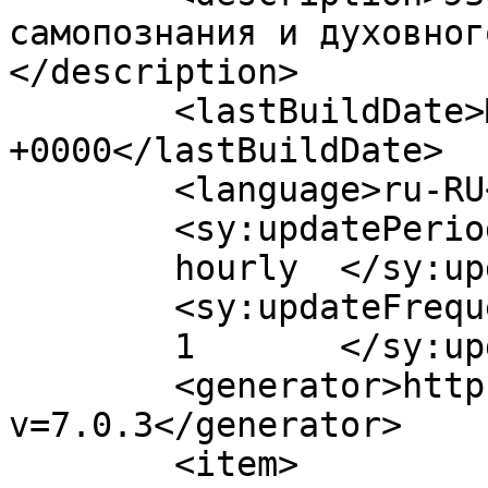
самопознания и духовног
</description>

	<lastBuildDate>Mon, 27 Apr 2020 23:17:46 
+0000</lastBuildDate>

	<language>ru-RU</language>

	<sy:updatePeriod>

	hourly	</sy:updatePeriod>

	<sy:updateFrequency>

	1	</sy:updateFrequency>

	<generator>https://wordpress.org/?
v=7.0.3</generator>

	<item>
