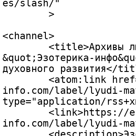
es/slash/"

	>

<channel>

	<title>Архивы люди матрицы - 
&quot;Эзотерика-инфо&qu
духовного развития</titl
	<atom:link href="https://ezoterika-
info.com/label/lyudi-ma
type="application/rss+x
	<link>https://ezoterika-
info.com/label/lyudi-ma
	<description>Эзотерика-инфо - портал 