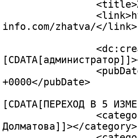
		<title>Жатва</title>

		<link>https://ezoterika-
info.com/zhatva/</link>

		<dc:creator><!
[CDATA[администратор]]>
		<pubDate>Mon, 27 Apr 2020 23:01:03 
+0000</pubDate>

				<catego
[CDATA[ПЕРЕХОД В 5 ИЗМЕ
		<category><![CDATA[Светлана 
Долматова]]></category>

		<category><![CDATA[Жатва]]>