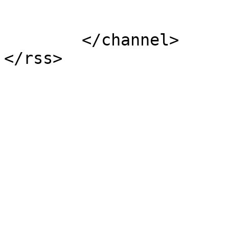
			</item>
	</channel>
