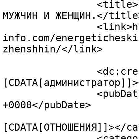
		<title>ЭНЕРГЕТИЧЕСКИЕ РАЗЛИЧИЯ 
МУЖЧИН И ЖЕНЩИН.</title>
		<link>https://ezoterika-
info.com/energeticheski
zhenshhin/</link>

		<dc:creator><!
[CDATA[администратор]]>
		<pubDate>Wed, 04 Feb 2015 22:09:03 
+0000</pubDate>

				<catego
[CDATA[ОТНОШЕНИЯ]]></ca
		<category><![CDATA[деньги]]>