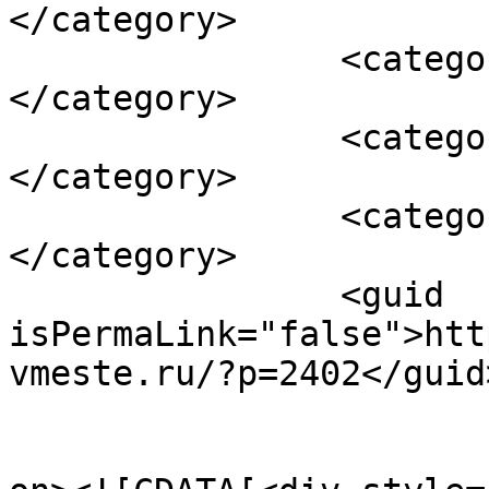
</category>

		<category><![CDATA[чакры]]>
</category>

		<category><![CDATA[энергия]]>
</category>

		<category><![CDATA[яснвидение]]>
</category>

		<guid 
isPermaLink="false">htt
vmeste.ru/?p=2402</guid>
					<de