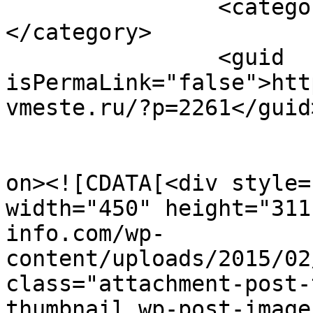
		<category><![CDATA[мужчина]]>
</category>

		<guid 
isPermaLink="false">htt
vmeste.ru/?p=2261</guid>
					<de
on><![CDATA[<div style=
width="450" height="311
info.com/wp-
content/uploads/2015/02
class="attachment-post-
thumbnail wp-post-image