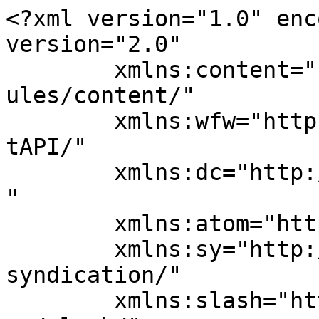
<?xml version="1.0" enc
version="2.0"

	xmlns:content="http://purl.org/rss/1.0/mod
ules/content/"

	xmlns:wfw="http://wellformedweb.org/Commen
tAPI/"

	xmlns:dc="http://purl.org/dc/elements/1.1/
"

	xmlns:atom="http://www.w3.org/2005/Atom"

	xmlns:sy="http://purl.org/rss/1.0/modules/
syndication/"

	xmlns:slash="http://purl.org/rss/1.0/modul