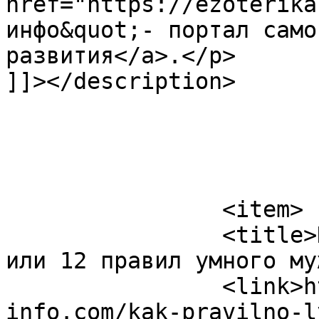
href="https://ezoterika
инфо&quot;- портал само
развития</a>.</p>

]]></description>

			</item>
		<item>

		<title>Как правильно любить женщин 
или 12 правил умного му
		<link>https://ezoterika-
info.com/kak-pravilno-l