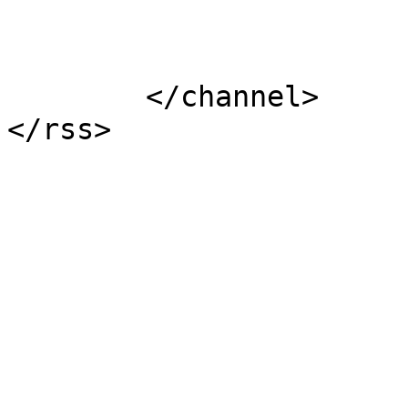
			</item>
	</channel>
