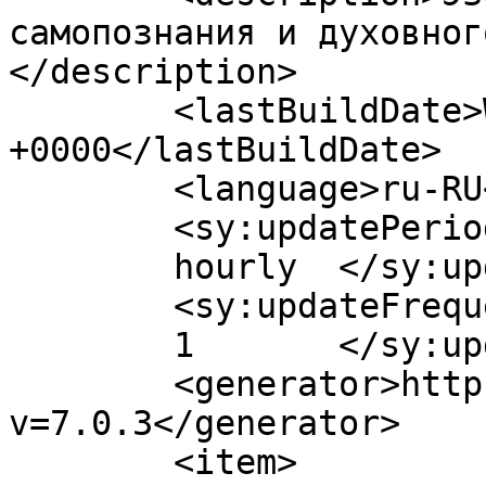
самопознания и духовног
</description>

	<lastBuildDate>Wed, 04 Nov 2015 12:58:06 
+0000</lastBuildDate>

	<language>ru-RU</language>

	<sy:updatePeriod>

	hourly	</sy:updatePeriod>

	<sy:updateFrequency>

	1	</sy:updateFrequency>

	<generator>https://wordpress.org/?
v=7.0.3</generator>

	<item>
