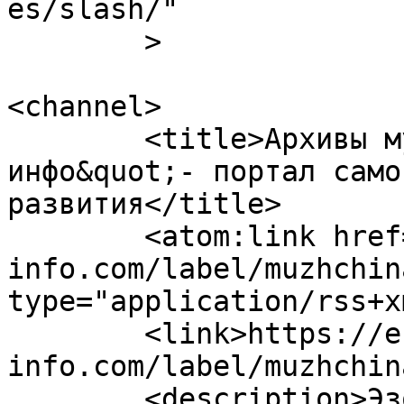
es/slash/"

	>

<channel>

	<title>Архивы мужчина - &quot;Эзотерика-
инфо&quot;- портал само
развития</title>

	<atom:link href="https://ezoterika-
info.com/label/muzhchin
type="application/rss+x
	<link>https://ezoterika-
info.com/label/muzhchin
	<description>Эзотерика-инфо - портал 