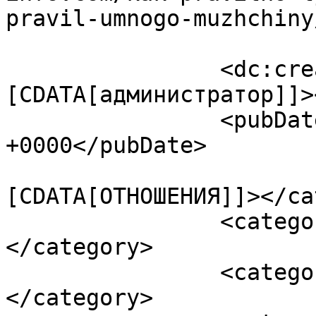
pravil-umnogo-muzhchiny
		<dc:creator><!
[CDATA[администратор]]>
		<pubDate>Tue, 03 Feb 2015 09:19:34 
+0000</pubDate>

				<catego
[CDATA[ОТНОШЕНИЯ]]></ca
		<category><![CDATA[женщина]]>
</category>

		<category><![CDATA[любовь]]>
</category>
