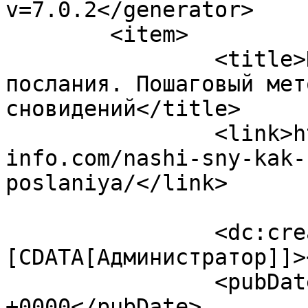
v=7.0.2</generator>

	<item>

		<title>Наши сны: как разгадать их 
послания. Пошаговый мет
сновидений</title>

		<link>https://ezoterika-
info.com/nashi-sny-kak-
poslaniya/</link>

		<dc:creator><!
[CDATA[Администратор]]>
		<pubDate>Thu, 08 Mar 2018 13:24:23 
+0000</pubDate>
