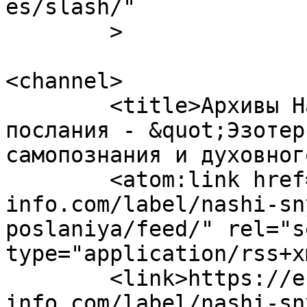
es/slash/"

	>

<channel>

	<title>Архивы Наши сны: как разгадать их 
послания - &quot;Эзотер
самопознания и духовног
	<atom:link href="https://ezoterika-
info.com/label/nashi-sn
poslaniya/feed/" rel="se
type="application/rss+x
	<link>https://ezoterika-
info.com/label/nashi-sn