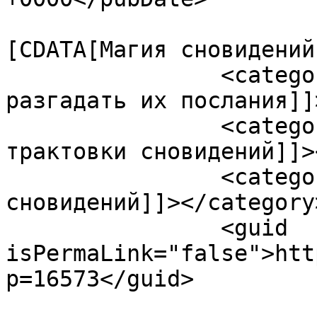
				<catego
[CDATA[Магия сновидений
		<category><![CDATA[Наши сны: как 
разгадать их послания]]
		<category><![CDATA[Пошаговый метод 
трактовки сновидений]]>
		<category><![CDATA[толкование 
сновидений]]></category>
		<guid 
isPermaLink="false">htt
p=16573</guid>
