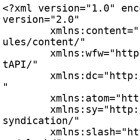
<?xml version="1.0" enc
version="2.0"

	xmlns:content="http://purl.org/rss/1.0/mod
ules/content/"

	xmlns:wfw="http://wellformedweb.org/Commen
tAPI/"

	xmlns:dc="http://purl.org/dc/elements/1.1/
"

	xmlns:atom="http://www.w3.org/2005/Atom"

	xmlns:sy="http://purl.org/rss/1.0/modules/
syndication/"

	xmlns:slash="http://purl.org/rss/1.0/modul