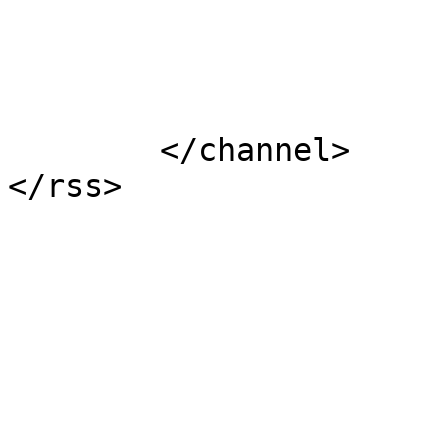
			</item>
	</channel>

</rss>
