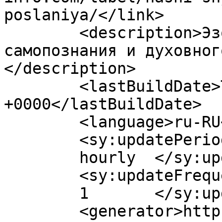
poslaniya/</link>

	<description>Эзотерика-инфо - портал 
самопознания и духовног
</description>

	<lastBuildDate>Thu, 08 Mar 2018 16:00:08 
+0000</lastBuildDate>

	<language>ru-RU</language>

	<sy:updatePeriod>

	hourly	</sy:updatePeriod>

	<sy:updateFrequency>

	1	</sy:updateFrequency>

	<generator>https://wordpress.org/?