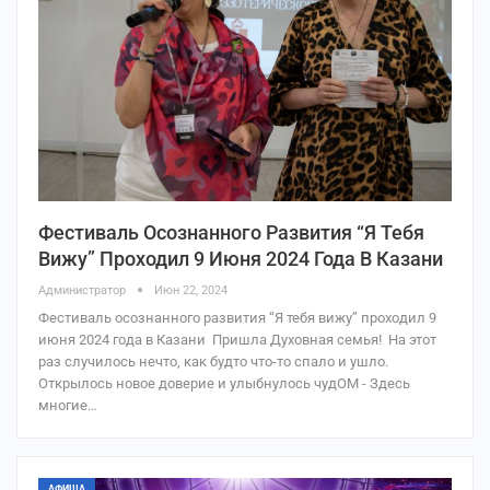
Фестиваль Осознанного Развития “Я Тебя
Вижу” Проходил 9 Июня 2024 Года В Казани
Администратор
Июн 22, 2024
Фестиваль осознанного развития “Я тебя вижу” проходил 9
июня 2024 года в Казани Пришла Духовная семья! На этот
раз случилось нечто, как будто что-то спало и ушло.
Открылось новое доверие и улыбнулось чудОМ - Здесь
многие…
АФИША