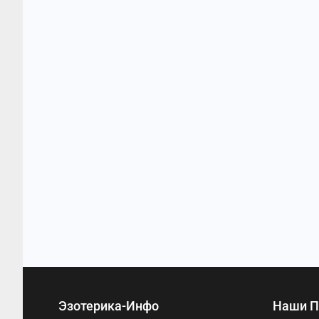
Эзотерика-Инфо
Наши П