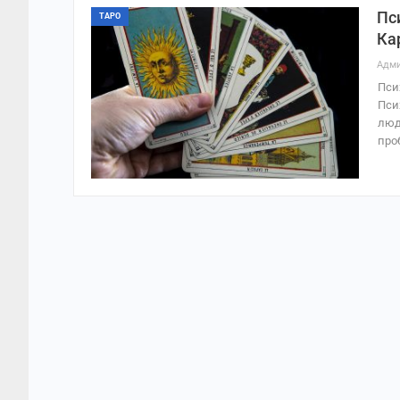
Пс
ТАРО
Ка
Адми
Пси
Пси
люд
про