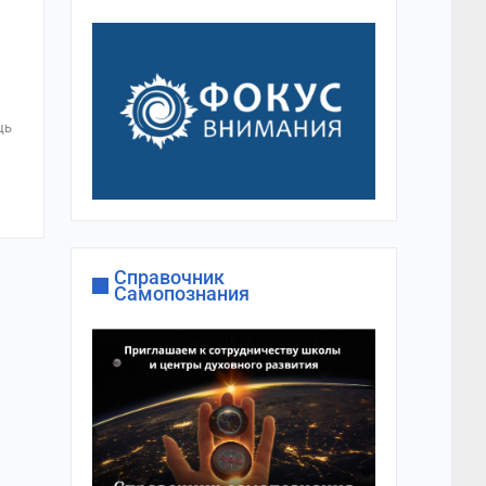
щь
Справочник
Самопознания