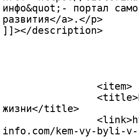
инфо&quot;- портал само
развития</a>.</p>

]]></description>

			</item>
		<item>

		<title>Кем вы были в прошлой 
жизни</title>

		<link>https://ezoterika-
info.com/kem-vy-byli-v-