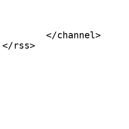
			</item>
	</channel>
