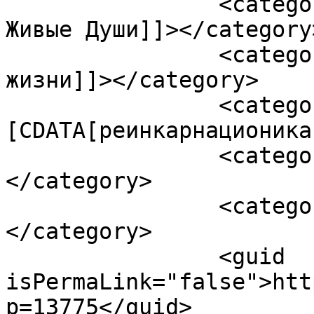
		<category><![CDATA[Вселенной нужны 
Живые Души]]></category>
		<category><![CDATA[прошлые 
жизни]]></category>

		<category><!
[CDATA[реинкарнационика
		<category><![CDATA[реинкарнация]]>
</category>

		<category><![CDATA[старые души]]>
</category>

		<guid 
isPermaLink="false">htt
p=13775</guid>
