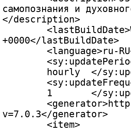
самопознания и духовног
</description>

	<lastBuildDate>Wed, 12 Mar 2025 11:12:47 
+0000</lastBuildDate>

	<language>ru-RU</language>

	<sy:updatePeriod>

	hourly	</sy:updatePeriod>

	<sy:updateFrequency>

	1	</sy:updateFrequency>

	<generator>https://wordpress.org/?
v=7.0.3</generator>

	<item>
