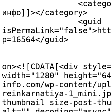
		<category><![CDATA[эзотерика-
инфо]]></category>

		<guid 
isPermaLink="false">htt
p=16564</guid>

					<de
on><![CDATA[<div style=
width="1280" height="64
info.com/wp-content/upl
reinkarnatiya-1_mini.jp
thumbnail size-post-thu
alt="" decoding="async"