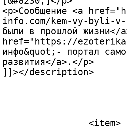
[&#8230;]</p>

<p>Сообщение <a href="h
info.com/kem-vy-byli-v-
были в прошлой жизни</a
href="https://ezoterika
инфо&quot;- портал само
развития</a>.</p>

]]></description>

			</item>
		<item>
