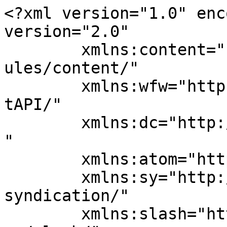
<?xml version="1.0" enc
version="2.0"

	xmlns:content="http://purl.org/rss/1.0/mod
ules/content/"

	xmlns:wfw="http://wellformedweb.org/Commen
tAPI/"

	xmlns:dc="http://purl.org/dc/elements/1.1/
"

	xmlns:atom="http://www.w3.org/2005/Atom"

	xmlns:sy="http://purl.org/rss/1.0/modules/
syndication/"

	xmlns:slash="http://purl.org/rss/1.0/modul