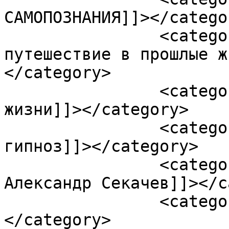
САМОПОЗНАНИЯ]]></categor
		<category><![CDATA[Как происходит 
путешествие в прошлые ж
</category>

		<category><![CDATA[прошлые 
жизни]]></category>

		<category><![CDATA[регрессивный 
гипноз]]></category>

		<category><![CDATA[регрессолог 
Александр Секачев]]></c
		<category><![CDATA[реинкарнация]]>
</category>
