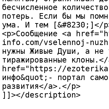
бесчисленное количество
потерь. Если бы мы помн
ума. И тем [&#8230;]</p>
<p>Сообщение <a href="h
info.com/vselennoj-nuzh
нужны Живые Души, а не 
тиражированные клоны.</
href="https://ezoterika
инфо&quot;- портал само
развития</a>.</p>

]]></description>
