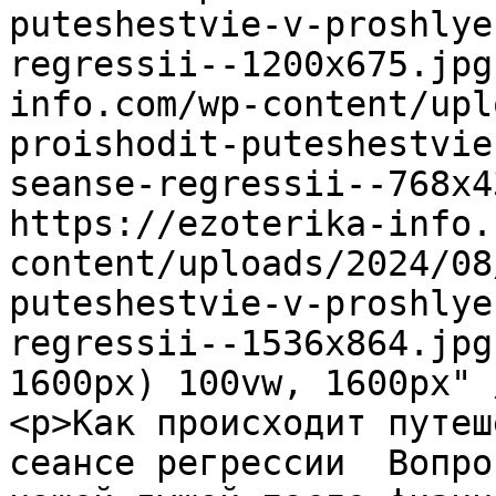
puteshestvie-v-proshlye
regressii--1200x675.jpg
info.com/wp-content/upl
proishodit-puteshestvie
seanse-regressii--768x4
https://ezoterika-info.
content/uploads/2024/08
puteshestvie-v-proshlye
regressii--1536x864.jpg
1600px) 100vw, 1600px" 
<p>Как происходит путеш
сеансе регрессии  Вопро