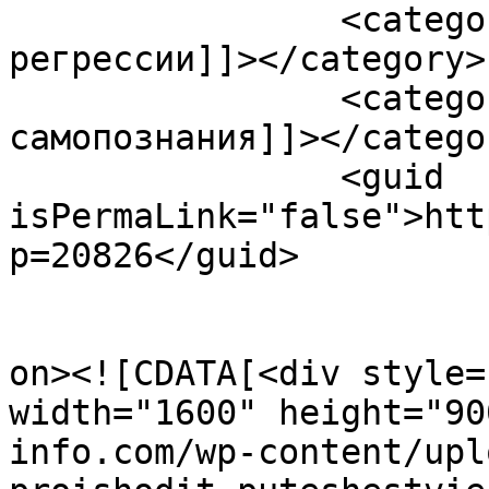
		<category><![CDATA[сеанс 
регрессии]]></category>

		<category><![CDATA[справочник 
самопознания]]></categor
		<guid 
isPermaLink="false">htt
p=20826</guid>

					<de
on><![CDATA[<div style=
width="1600" height="90
info.com/wp-content/upl