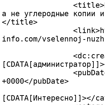
		<title>Вселенной нужны Живые Души, 
а не углеродные копии и
</title>

		<link>https://ezoterika-
info.com/vselennoj-nuzh
		<dc:creator><!
[CDATA[администратор]]>
		<pubDate>Sun, 15 Jan 2017 14:56:49 
+0000</pubDate>

				<catego
[CDATA[Интересно]]></ca