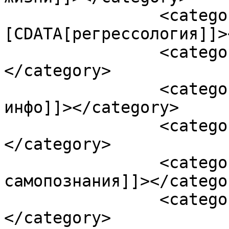
		<category><!
[CDATA[регрессология]]>
		<category><![CDATA[реинкарнация]]>
</category>

		<category><![CDATA[сайт эзотерика-
инфо]]></category>

		<category><![CDATA[самопознание]]>
</category>

		<category><![CDATA[справочник 
самопознания]]></categor
		<category><![CDATA[эзотерика]]>
</category>
