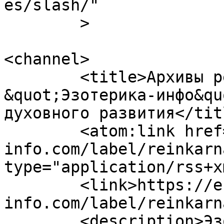
es/slash/"

	>

<channel>

	<title>Архивы реинкарнация - 
&quot;Эзотерика-инфо&qu
духовного развития</titl
	<atom:link href="https://ezoterika-
info.com/label/reinkarn
type="application/rss+x
	<link>https://ezoterika-
info.com/label/reinkarn
	<description>Эзотерика-инфо - портал 