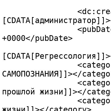
		<dc:creator><!
[CDATA[администратор]]>
		<pubDate>Wed, 07 Feb 2018 11:24:02 
+0000</pubDate>

				<catego
[CDATA[Регрессология]]>
		<category><![CDATA[СПРАВОЧНИК 
САМОПОЗНАНИЯ]]></categor
		<category><![CDATA[кем вы были в 
прошлой жизни]]></catego
		<category><![CDATA[прошлые 
жизни]]></category>
