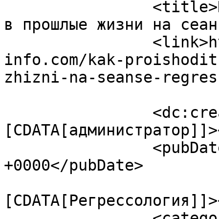
		<title>Как происходит путешествие 
в прошлые жизни на сеан
		<link>https://ezoterika-
info.com/kak-proishodit
zhizni-na-seanse-regres
		<dc:creator><!
[CDATA[администратор]]>
		<pubDate>Mon, 19 Aug 2024 05:00:07 
+0000</pubDate>

				<catego
[CDATA[Регрессология]]>
		<category><![CDATA[СПРАВОЧНИК 