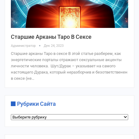
Старшие Арканы Таро В Сексе
Администратор
Дек 24, 2023
Старшие арканы Таро в сексе В этой статье разберем, как
энергетические порталы отражают сексуальные акценты
личности человека. Шут/Дурак – указывает на самого
настоящего Дурака, который неразборчив и безответственен
в сексе (не…
Рубрики Сайта
Рубрики
сайта