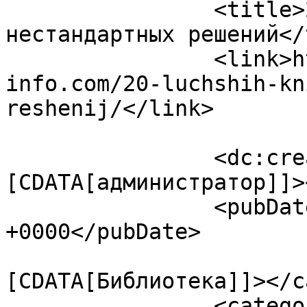
		<title>20 лучших книг о поисках 
нестандартных решений</
		<link>https://ezoterika-
info.com/20-luchshih-kn
reshenij/</link>

		<dc:creator><!
[CDATA[администратор]]>
		<pubDate>Mon, 09 Feb 2015 17:27:02 
+0000</pubDate>

				<catego
[CDATA[Библиотека]]></c
		<category><![CDATA[Гоголь]]>