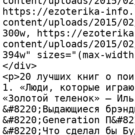
content/uploads/2015/02
https://ezoterika-info.
content/uploads/2015/02
300w, https://ezoterika
content/uploads/2015/02
394w" sizes="(max-width
</div>

<p>20 лучших книг о пои
1. «Люди, которые играю
«Золотой теленок» — Иль
&#8220;Выдающиеся брэнд
&#8220;Generation П&#82
&#8220;Что сделал бы Бу