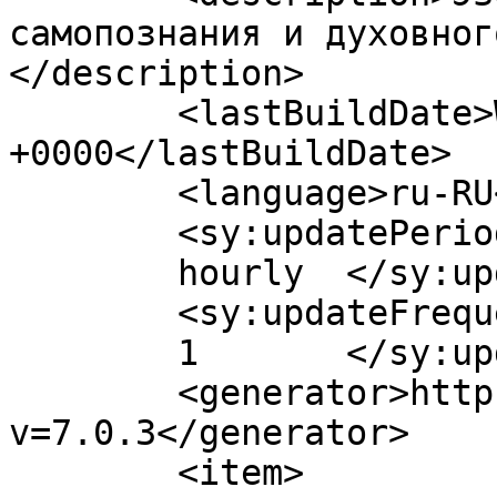
самопознания и духовног
</description>

	<lastBuildDate>Wed, 04 Nov 2015 09:41:56 
+0000</lastBuildDate>

	<language>ru-RU</language>

	<sy:updatePeriod>

	hourly	</sy:updatePeriod>

	<sy:updateFrequency>

	1	</sy:updateFrequency>

	<generator>https://wordpress.org/?
v=7.0.3</generator>

	<item>
