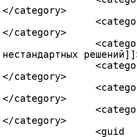
</category>

		<category><![CDATA[книги]]>
</category>

		<category><![CDATA[книги о поиске 
нестандартных решений]]
		<category><![CDATA[Мавроди]]>
</category>

		<category><![CDATA[пелевин]]>
</category>

		<category><![CDATA[стивен кинг]]>
</category>

		<guid 