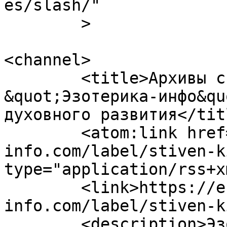
es/slash/"

	>

<channel>

	<title>Архивы стивен кинг - 
&quot;Эзотерика-инфо&qu
духовного развития</titl
	<atom:link href="https://ezoterika-
info.com/label/stiven-k
type="application/rss+x
	<link>https://ezoterika-
info.com/label/stiven-k
	<description>Эзотерика-инфо - портал 