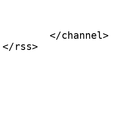
			</item>
	</channel>

</rss>
