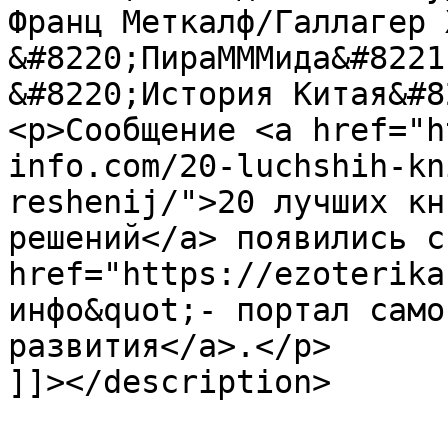
Франц Меткалф/Галлагер 
&#8220;ПираМММида&#8221
&#8220;История Китая&#8
<p>Сообщение <a href="h
info.com/20-luchshih-kn
reshenij/">20 лучших кн
решений</a> появились с
href="https://ezoterika
инфо&quot;- портал само
развития</a>.</p>

]]></description>
