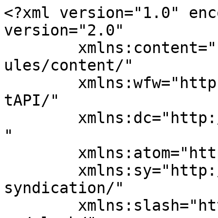
<?xml version="1.0" enc
version="2.0"

	xmlns:content="http://purl.org/rss/1.0/mod
ules/content/"

	xmlns:wfw="http://wellformedweb.org/Commen
tAPI/"

	xmlns:dc="http://purl.org/dc/elements/1.1/
"

	xmlns:atom="http://www.w3.org/2005/Atom"

	xmlns:sy="http://purl.org/rss/1.0/modules/
syndication/"

	xmlns:slash="http://purl.org/rss/1.0/modul