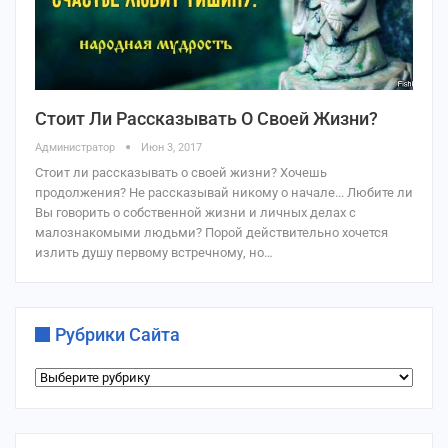
Стоит Ли Рассказывать О Своей Жизни?
Администратор
Июн 3, 2017
Стоит ли рассказывать о своей жизни? Хочешь
продолжения? Не рассказывай никому о начале... Любите ли
Вы говорить о собственной жизни и личных делах с
малознакомыми людьми? Порой действительно хочется
излить душу первому встречному, но…
Рубрики Сайта
Рубрики
сайта