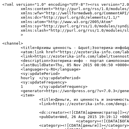
<?xml version="1.0" encoding="UTF-8"?><rss version="2.0
	xmlns:content="http://purl.org/rss/1.0/modules/content/"

	xmlns:wfw="http://wellformedweb.org/CommentAPI/"

	xmlns:dc="http://purl.org/dc/elements/1.1/"

	xmlns:atom="http://www.w3.org/2005/Atom"

	xmlns:sy="http://purl.org/rss/1.0/modules/syndication/"

	xmlns:slash="http://purl.org/rss/1.0/modules/slash/"

	>

<channel>

	<title>Архивы ценность - &quot;Эзотерика-инфо&quot;- портал самопознания и духовного развития</title>

	<atom:link href="https://ezoterika-info.com/label/tsennost/feed/" rel="self" type="application/rss+xml" />

	<link>https://ezoterika-info.com/label/tsennost/</link>

	<description>Эзотерика-инфо - портал самопознания и духовного развития&#34;</description>

	<lastBuildDate>Thu, 05 Nov 2015 08:06:50 +0000</lastBuildDate>

	<language>ru-RU</language>

	<sy:updatePeriod>

	hourly	</sy:updatePeriod>

	<sy:updateFrequency>

	1	</sy:updateFrequency>

	<generator>https://wordpress.org/?v=7.0.3</generator>

	<item>

		<title>Деньги, их ценность и значимость</title>

		<link>https://ezoterika-info.com/dengi-ih-tsennost-i-znachimost/</link>

		<dc:creator><![CDATA[администратор]]></dc:creator>

		<pubDate>Wed, 26 Aug 2015 19:19:12 +0000</pubDate>

				<category><![CDATA[БОГАТСТВО]]></category>

		<category><![CDATA[деньги]]></category>
