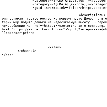
		<category><![CDATA[достаток]]></category>

		<category><![CDATA[ценность]]></category>

		<guid isPermaLink="false">http://ezoterika-info.ru/?p=12301</guid>

					<description><![CDATA[<p>Деньги, их ценность и значимость Деньги – одна из 12 жизненных ценностей*. В шкале земных ценностей, 
они занимают третье место. На первом месте Дело, на вто
Серый мир поднял деньги на недосягаемую высоту. В сером
<p>Сообщение <a href="https://ezoterika-info.com/dengi-
href="https://ezoterika-info.com">&quot;Эзотерика-инфо&
]]></description>

			</item>

	</channel>
