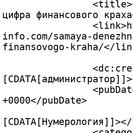
		<title>Самая денежная цифра и 
цифра финансового краха
		<link>https://ezoterika-
info.com/samaya-denezhn
finansovogo-kraha/</link
		<dc:creator><!
[CDATA[администратор]]>
		<pubDate>Wed, 01 May 2019 10:03:58 
+0000</pubDate>

				<catego
[CDATA[Нумерология]]></
		<category><![CDATA[инстаграм Марии 