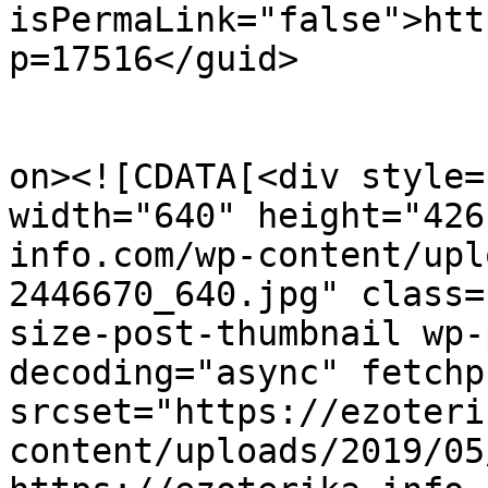
isPermaLink="false">htt
p=17516</guid>

					<de
on><![CDATA[<div style=
width="640" height="426
info.com/wp-content/upl
2446670_640.jpg" class=
size-post-thumbnail wp-
decoding="async" fetchp
srcset="https://ezoteri
content/uploads/2019/05