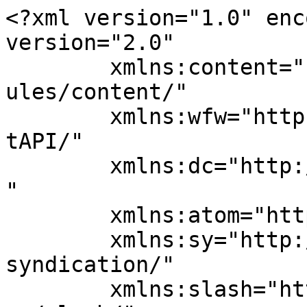
<?xml version="1.0" enc
version="2.0"

	xmlns:content="http://purl.org/rss/1.0/mod
ules/content/"

	xmlns:wfw="http://wellformedweb.org/Commen
tAPI/"

	xmlns:dc="http://purl.org/dc/elements/1.1/
"

	xmlns:atom="http://www.w3.org/2005/Atom"

	xmlns:sy="http://purl.org/rss/1.0/modules/
syndication/"

	xmlns:slash="http://purl.org/rss/1.0/modul