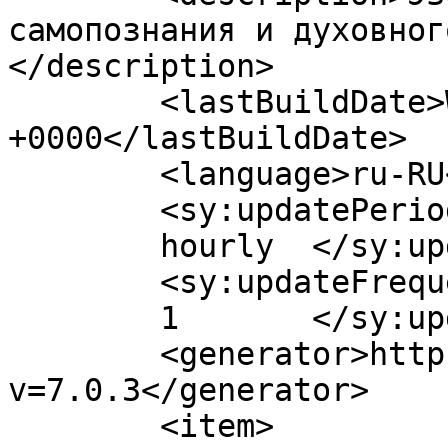
самопознания и духовног
</description>

	<lastBuildDate>Wed, 01 May 2019 10:03:58 
+0000</lastBuildDate>

	<language>ru-RU</language>

	<sy:updatePeriod>

	hourly	</sy:updatePeriod>

	<sy:updateFrequency>

	1	</sy:updateFrequency>

	<generator>https://wordpress.org/?
v=7.0.3</generator>

	<item>
