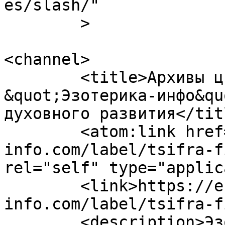
es/slash/"

	>

<channel>

	<title>Архивы цифра финансового краха - 
&quot;Эзотерика-инфо&qu
духовного развития</titl
	<atom:link href="https://ezoterika-
info.com/label/tsifra-f
rel="self" type="applic
	<link>https://ezoterika-
info.com/label/tsifra-f
	<description>Эзотерика-инфо - портал 