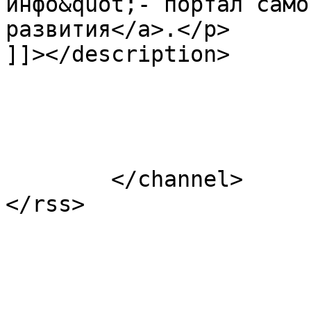
инфо&quot;- портал само
развития</a>.</p>

]]></description>

			</item>
	</channel>
