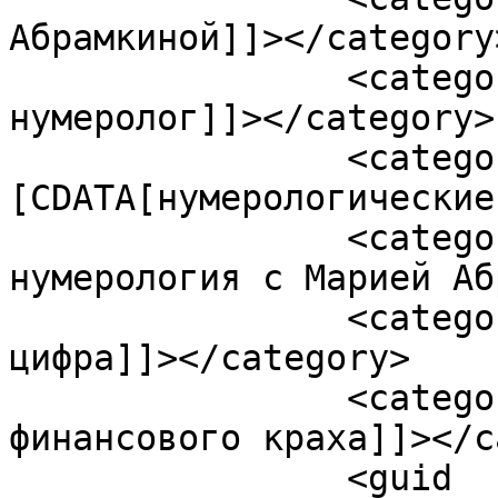
Абрамкиной]]></category>
		<category><![CDATA[Мария Абрамкина 
нумеролог]]></category>

		<category><!
[CDATA[нумерологические
		<category><![CDATA[Практическая 
нумерология с Марией Аб
		<category><![CDATA[Самая денежная 
цифра]]></category>

		<category><![CDATA[цифра 
финансового краха]]></c
		<guid 