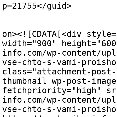
p=21755</guid>

					<de
on><![CDATA[<div style=
width="900" height="600
info.com/wp-content/upl
vse-chto-s-vami-proisho
class="attachment-post-
thumbnail wp-post-image
fetchpriority="high" sr
info.com/wp-content/upl
vse-chto-s-vami-proisho