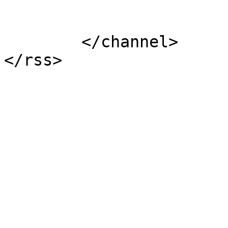
			</item>
	</channel>
