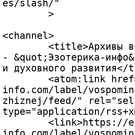
es/slash/"

	>

<channel>

	<title>Архивы воспоминания прошлых жизней 
- &quot;Эзотерика-инфо&
и духовного развития</t
	<atom:link href="https://ezoterika-
info.com/label/vospomin
zhiznej/feed/" rel="self
type="application/rss+x
	<link>https://ezoterika-
info.com/label/vospomin