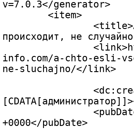
v=7.0.3</generator>

	<item>

		<title>А что если все, что с вами 
происходит, не случайно
		<link>https://ezoterika-
info.com/a-chto-esli-vs
ne-sluchajno/</link>

		<dc:creator><!
[CDATA[администратор]]>
		<pubDate>Mon, 10 Feb 2025 13:55:03 
+0000</pubDate>

				<catego