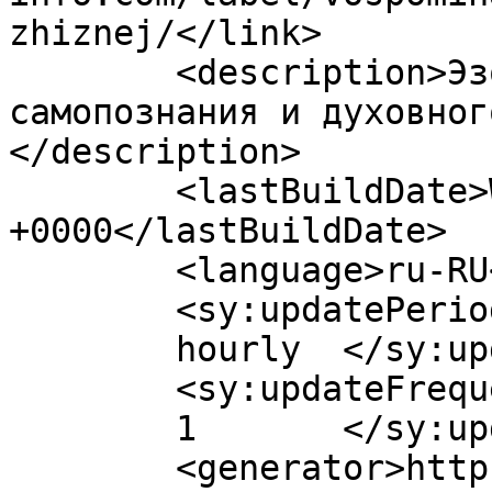
zhiznej/</link>

	<description>Эзотерика-инфо - портал 
самопознания и духовног
</description>

	<lastBuildDate>Wed, 12 Mar 2025 11:05:36 
+0000</lastBuildDate>

	<language>ru-RU</language>

	<sy:updatePeriod>

	hourly	</sy:updatePeriod>

	<sy:updateFrequency>

	1	</sy:updateFrequency>

	<generator>https://wordpress.org/?