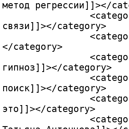
метод регрессии]]></cat
		<category><![CDATA[кармические 
связи]]></category>

		<category><![CDATA[не случайно?]]>
</category>

		<category><![CDATA[регрессивный 
гипноз]]></category>

		<category><![CDATA[регрессионный 
поиск]]></category>

		<category><![CDATA[Регрессия – 
это]]></category>

		<category><![CDATA[регрессолог 