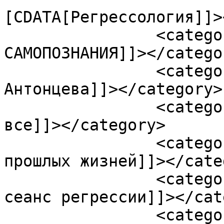
[CDATA[Регрессология]]>
		<category><![CDATA[СПРАВОЧНИК 
САМОПОЗНАНИЯ]]></categor
		<category><![CDATA[Татьяна 
Антонцева]]></category>

		<category><![CDATA[А что если 
все]]></category>

		<category><![CDATA[воспоминания 
прошлых жизней]]></cate
		<category><![CDATA[Как проходит 
сеанс регрессии]]></cat
		<category><![CDATA[Как работает 