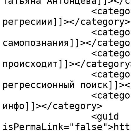
Татьяна Антонцева]]></c
		<category><![CDATA[сеанс 
регресиии]]></category>

		<category><![CDATA[справочник 
самопознания]]></categor
		<category><![CDATA[что с вами 
происходит]]></category>
		<category><![CDATA[Что такое 
регрессионный поиск]]><
		<category><![CDATA[эзотерика-
инфо]]></category>

		<guid 
isPermaLink="false">htt