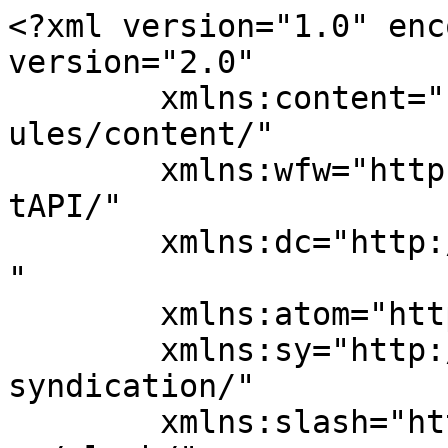
<?xml version="1.0" enc
version="2.0"

	xmlns:content="http://purl.org/rss/1.0/mod
ules/content/"

	xmlns:wfw="http://wellformedweb.org/Commen
tAPI/"

	xmlns:dc="http://purl.org/dc/elements/1.1/
"

	xmlns:atom="http://www.w3.org/2005/Atom"

	xmlns:sy="http://purl.org/rss/1.0/modules/
syndication/"

	xmlns:slash="http://purl.org/rss/1.0/modul