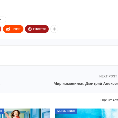
...
ReddIt
Pinterest
NEXT POST
х
Мир изменился. Дмитрий Алексе
Еще От Ав
УХ
МЫСЛИ ВСЛУХ