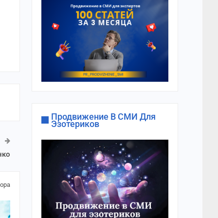
Продвижение В СМИ Для
Эзотериков
нко
тора