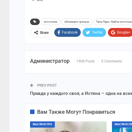
источник
обливают грязью
Тала Тари. Найти источник
Facebook
Twitter
Google+
Share
Администратор
1908 Posts
0 Comments
PREV POST
Правда у каждого своя, а Истина – одна на все
Вам Также Могут Понравиться
МЫСЛИ ВСЛУХ
МЫСЛИ ВСЛ