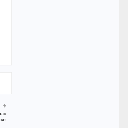
так
рят