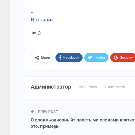
..
Источник
3
Facebook
Twitter
Google+
Share
Администратор
1908 Posts
0 Comments
PREV POST
О слове «одиозный» простыми словами кратко:
это, примеры