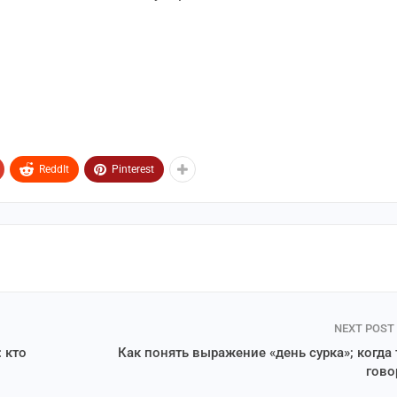
ReddIt
Pinterest
NEXT POST
 кто
Как понять выражение «день сурка»; когда 
гово