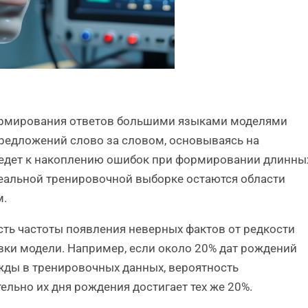
ормирования ответов большими языками моделями
редложений слово за словом, основываясь на
ведет к накоплению ошибок при формировании длинны
деальной тренировочной выборке остаются области
м.
сть частоты появления неверных фактов от редкости
вки модели. Например, если около 20% дат рождений
жды в тренировочных данных, вероятность
ельно их дня рождения достигает тех же 20%.