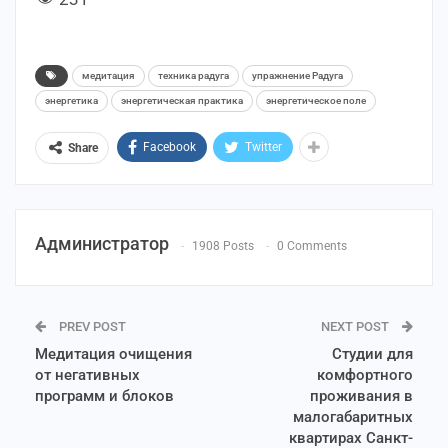
медитация
техника радуга
упражнение Радуга
энергетика
энергетическая практика
энергетическое поле
Facebook
Twitter
Share
Администратор
1908 Posts
0 Comments
PREV POST
NEXT POST
Медитация очищения
Студии для
от негативных
комфортного
программ и блоков
проживания в
малогабаритных
квартирах Санкт-