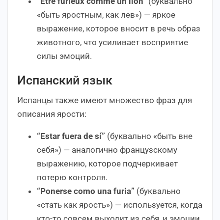
“Être furieux comme un lion”
(буквально
«быть яростным, как лев») — яркое
выражение, которое вносит в речь образ
животного, что усиливает восприятие
силы эмоций.
Испанский язык
Испанцы также имеют множество фраз для
описания ярости:
“Estar fuera de sí”
(буквально «быть вне
себя») — аналогично французскому
выражению, которое подчеркивает
потерю контроля.
“Ponerse como una furia”
(буквально
«стать как ярость») — используется, когда
кто-то совсем выходит из себя, и эмоции