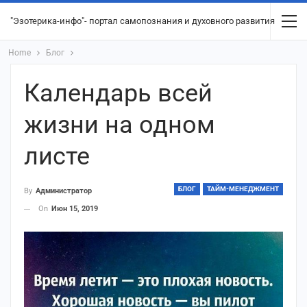
"Эзотерика-инфо"- портал самопознания и духовного развития
Home
Блог
Календарь всей
жизни на одном
листе
БЛОГ
ТАЙМ-МЕНЕДЖМЕНТ
By
Администратор
On
Июн 15, 2019