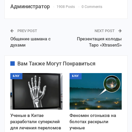
Администратор
1908 Posts
0 Comments
PREV POST
NEXT POST
Общение шамана с
Презентация колоды
духами
Таро «XtrasenS»
Вам Также Могут Понравиться
БЛОГ
БЛОГ
Ученые в Китае
Феномен огоньков на
разработали суперклей
болотах раскрыли
для лечения переломов
ученые