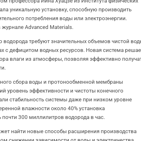
вом профессора Йина Хуацзе из Института физических
дала уникальную установку, способную производить
ительного потребления воды или электроэнергии.
журнале Advanced Materials.
 водорода требуют значительных объемов чистой вод
ах с дефицитом водных ресурсов. Новая система решае
ора влаги из атмосферы, позволяя эффективно получа
ти.
рного сбора воды и протонообменной мембраны
ий уровень эффективности и чистоты конечного
али стабильность системы даже при низком уровне
меренной влажности около 40% установка
почти 300 миллилитров водорода в час.
может найти новые способы расширения производства
ом снижении зависимости от воды и электричества.