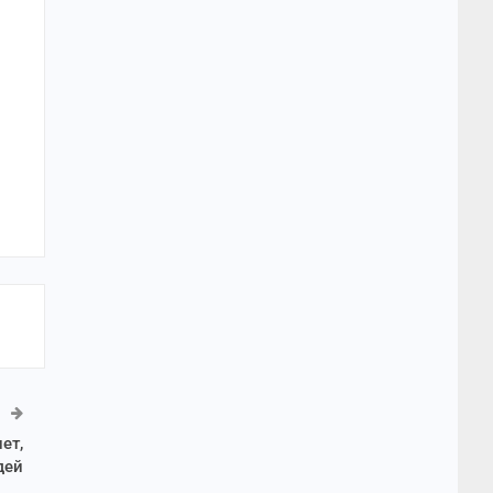
ет,
дей