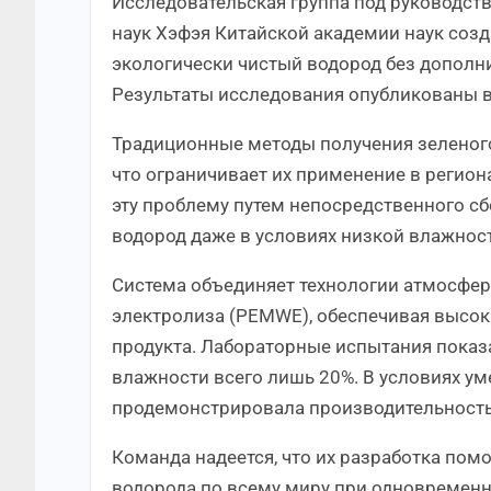
Исследовательская группа под руководст
наук Хэфэя Китайской академии наук соз
экологически чистый водород без дополн
Результаты исследования опубликованы в 
Традиционные методы получения зеленого
что ограничивает их применение в регион
эту проблему путем непосредственного сб
водород даже в условиях низкой влажнос
Система объединяет технологии атмосфе
электролиза (PEMWE), обеспечивая высок
продукта. Лабораторные испытания показ
влажности всего лишь 20%. В условиях у
продемонстрировала производительность 
Команда надеется, что их разработка по
водорода по всему миру при одновременн