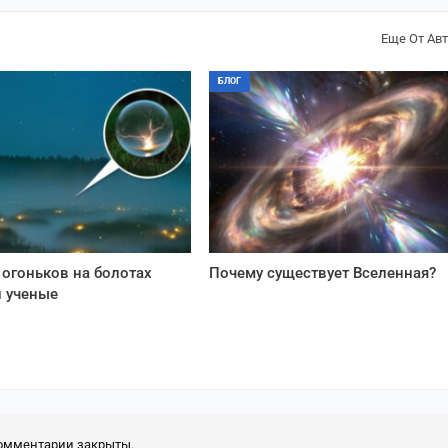
Еще От Ав
БЛОГ
огоньков на болотах
Почему существует Вселенная?
 ученые
омментарии закрыты.