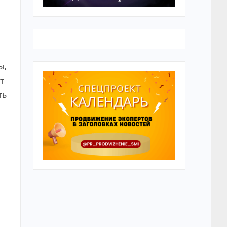
ы,
т
ть