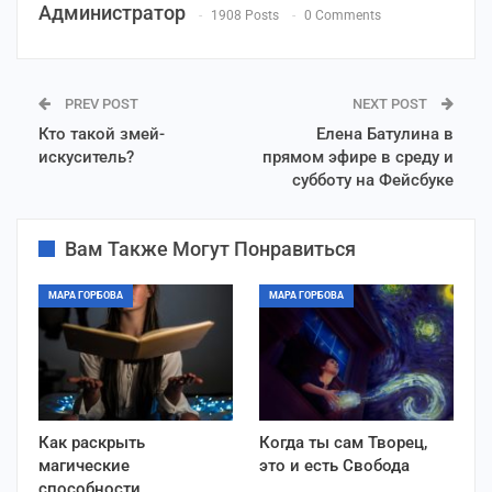
Администратор
1908 Posts
0 Comments
PREV POST
NEXT POST
Кто такой змей-
Елена Батулина в
искуситель?
прямом эфире в среду и
субботу на Фейсбуке
Вам Также Могут Понравиться
МАРА ГОРБОВА
МАРА ГОРБОВА
Как раскрыть
Когда ты сам Творец,
магические
это и есть Свобода
способности