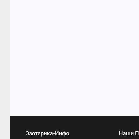
Эзотерика-Инфо
Наши П