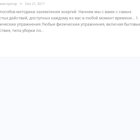
нистратор
Сен 21, 2017
способов методики заземления энергий Начнем мы с вами с самых
стых действий, доступных каждому из вас в любой момент времени… 1.
ические упражнения Любые физические упражнения, включая бытовы
ствия, типа уборки по…