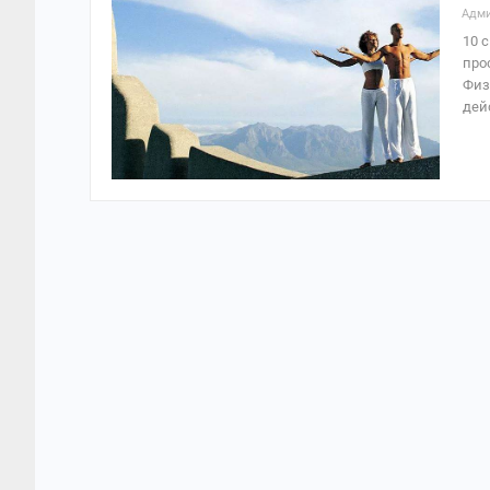
Адми
10 
про
Физ
дей