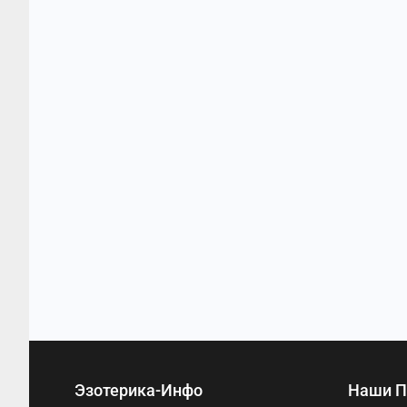
Эзотерика-Инфо
Наши П