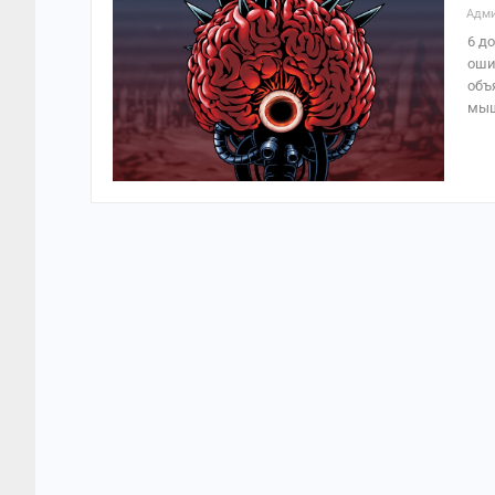
Адми
6 д
оши
объ
мыш