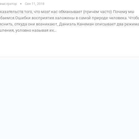
нистратор
Сен 11, 2018
оказательств того, что мозг нас обманывает (причём часто) Почему мы
баемся Ошибки восприятия заложены в самой природе человека. Чтоб
яснить, откуда они возникают, Даниэль Канеман описывает два режим
ления, условно называя их…