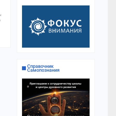
ы
а
Справочник
Самопознания