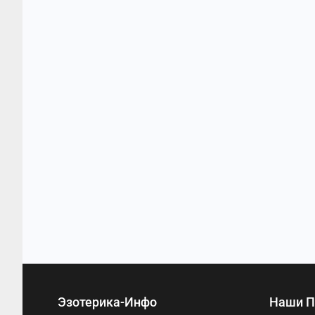
Эзотерика-Инфо
Наши П