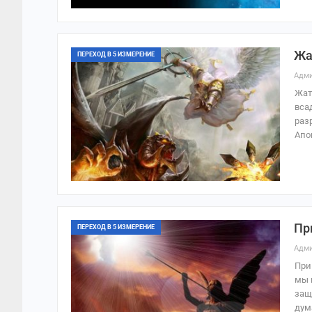
Жа
ПЕРЕХОД В 5 ИЗМЕРЕНИЕ
Адми
Жат
вса
раз
Апо
Пр
ПЕРЕХОД В 5 ИЗМЕРЕНИЕ
Адми
При
мы 
защ
дум