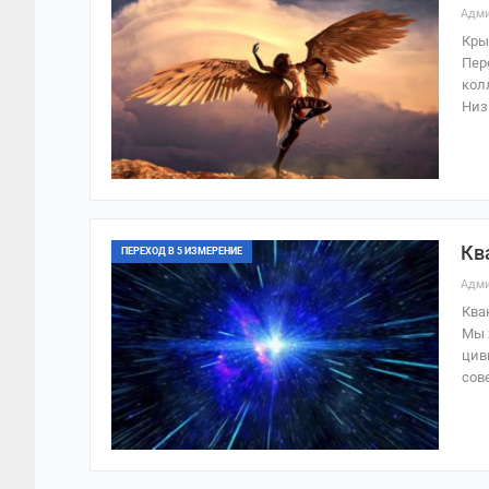
Адми
Кры
Пер
кол
Низ
Кв
ПЕРЕХОД В 5 ИЗМЕРЕНИЕ
Адми
Ква
Мы 
цив
сов