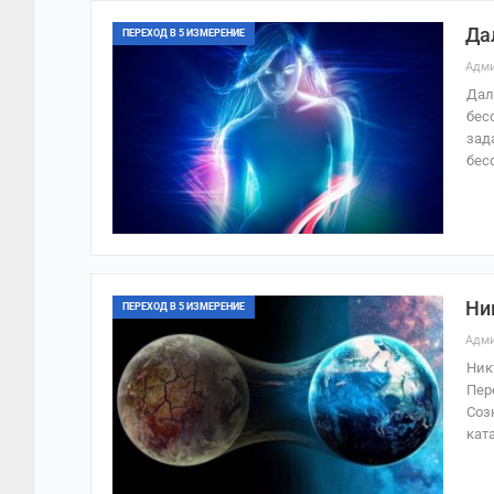
Да
ПЕРЕХОД В 5 ИЗМЕРЕНИЕ
Адми
Дал
бес
зад
бес
Ни
ПЕРЕХОД В 5 ИЗМЕРЕНИЕ
Адми
Ник
Пер
Соз
кат