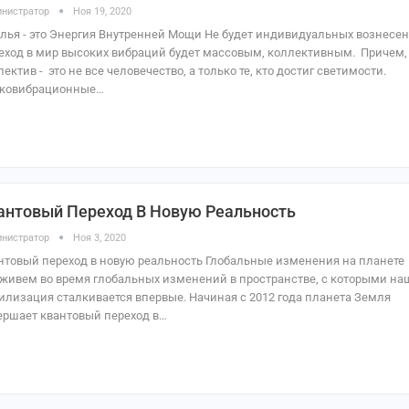
нистратор
Ноя 19, 2020
лья - это Энергия Внутренней Мощи Не будет индивидуальных вознесен
еход в мир высоких вибраций будет массовым, коллективным. Причем,
лектив - это не все человечество, а только те, кто достиг светимости.
ковибрационные…
антовый Переход В Новую Реальность
нистратор
Ноя 3, 2020
нтовый переход в новую реальность Глобальные изменения на планете
живем во время глобальных изменений в пространстве, с которыми на
илизация сталкивается впервые. Начиная с 2012 года планета Земля
ершает квантовый переход в…