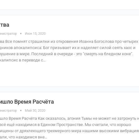
тва
нистратор
Июн 15, 2020
ва Все помнят страшилки из откровения Иоанна Богослова про четырех
дников апокалипсиса: Бог призывает их и наделяет силой сеять хаос и
рушение в мире. Последний в очереди - это "смерть на бледном коне".
калипсис в переводе с…
ишло Время Расчёта
нистратор
Май 30, 2020
шло Время Расчёта Как оказалось, агония Тьмы не может не затронуть н
всё ещё находимся в Едином Пространстве. Мы считали, что хорошо
ищены от дряхлеющего трехмерного мира нашими высокими вибрация
али, что находимся вне…