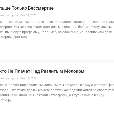
льше Только Бессмертие
нистратор
Сен 19, 2020
ьше Только Бессмертие Это наше последнее воплощение, дальше толь
смертие. Мы хозяева своим клеткам, мы для них “бог”, и потому можем
ать им любую программу, например, омоложение, исцеление или даже
смертие. Для того,…
кто Не Плачет Над Разлитым Молоком
нистратор
Сен 15, 2020
то не плачет над разлитым молоком Мы вступили в самую опасную фа
ехода. Это точка, где вы можете слететь как падший Ангел со своего уро
нания на низший. Мы на грани катастрофы, и я тут не имею в виду
астрофу…