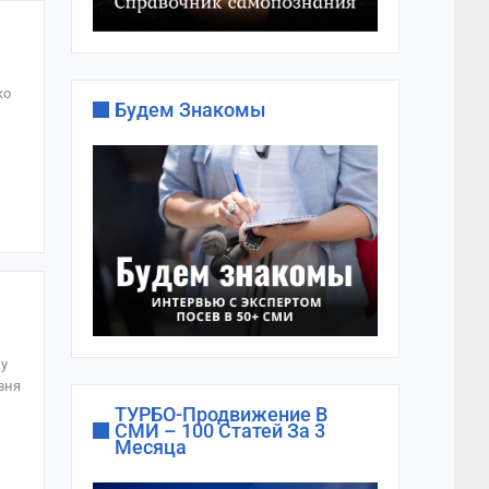
ко
Будем Знакомы
зу
вня
ТУРБО-Продвижение В
СМИ – 100 Статей За 3
Месяца