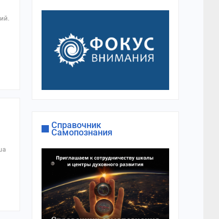
ий.
Справочник
Самопознания
ша