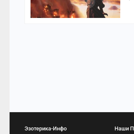
Эзотерика-Инфо
Наши П