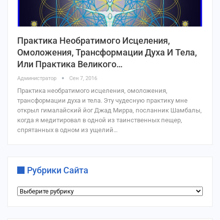
Практика Необратимого Исцеления,
Омоложения, Трансформации Духа И Тела,
Или Практика Великого…
Администратор
Сен 7, 2016
Практика необратимого исцеления, омоложения,
трансформации духа и тела. Эту чудесную практику мне
открыл гималайский йог Джад Мирра, посланник Шамбалы,
когда я медитировал в одной из таинственных пещер,
спрятанных в одном из ущелий…
Рубрики Сайта
Рубрики
сайта