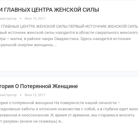
И ГЛАВНЫХ ЦЕНТРА ЖЕНСКОЙ СИЛЫ
нистратор
Июл 19, 2017
 ГЛАВНЫХ ЦЕНТРА ЖЕНСКОЙ СИЛЫ ПЕРВЫЙ ИСТОЧНИК ЖЕНСКОЙ СИЛ
вый источник женской силы находится в области сакрального женского
тра — матки, в районе чакры Свадхистана. Здесь находится источник
суальной энергии женщины.…
тория О Потерянной Женщине
нистратор
Июн 15, 2017
ория о потерянной женщине На поверхности нашей личности –
седневные заботы и иллюзия знакомства с собой, а в глубине идет жиз
азванная и неосознанная. И, время от времени, мы стараемся вносить
ет разума» (иначе не скажешь) в…