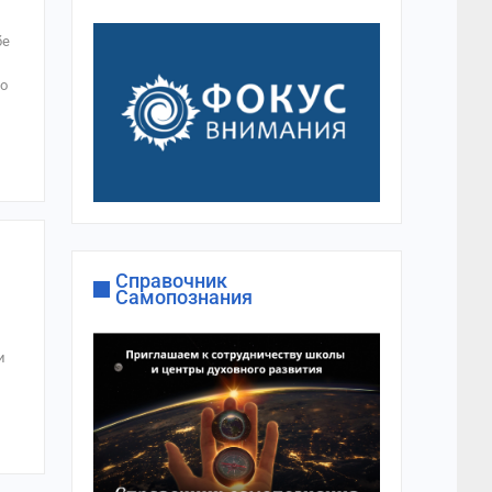
бе
то
Справочник
Самопознания
и