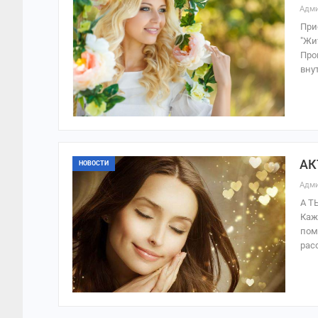
Адми
При
"Жи
Про
вну
АК
НОВОСТИ
Адми
А Т
Каж
пом
рас