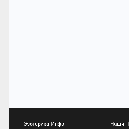
Эзотерика-Инфо
Наши П