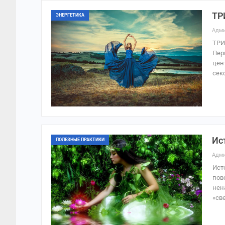
ТР
ЭНЕРГЕТИКА
Адми
ТРИ
Пер
цен
сек
Ис
ПОЛЕЗНЫЕ ПРАКТИКИ
Адми
Ист
пов
нен
«св