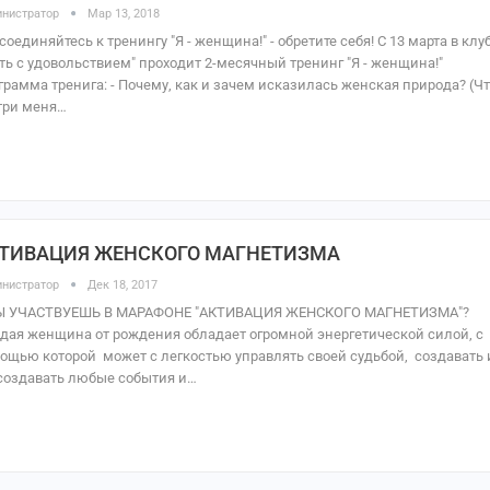
нистратор
Мар 13, 2018
соединяйтесь к тренингу "Я - женщина!" - обретите себя! С 13 марта в клу
ть с удовольствием" проходит 2-месячный тренинг "Я - женщина!"
грамма тренига: - Почему, как и зачем исказилась женская природа? (Ч
три меня…
ТИВАЦИЯ ЖЕНСКОГО МАГНЕТИЗМА
нистратор
Дек 18, 2017
Ы УЧАСТВУЕШЬ В МАРАФОНЕ "АКТИВАЦИЯ ЖЕНСКОГО МАГНЕТИЗМА"?
дая женщина от рождения обладает огромной энергетической силой, с
ощью которой может с легкостью управлять своей судьбой, создавать 
создавать любые события и…