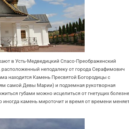
зжают в Усть-Медведицкий Спасо-Преображенский
, расположенный неподалеку от города Серафимович
рама находится Камень Пресвятой Богородицы с
иям самой Девы Марии) и подземная рукотворная
ожиться губами можно исцелиться от гнетущих болезн
о иногда камень мироточит и время от времени меняе