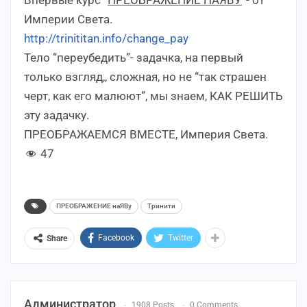
Впервые курс “
ПРЕОБРАЖЕНИЕ НАЯВУ
“- от
Империи Света.
http://trinititan.info/change_pay
Тело “переубедить”- задачка, на первый
только взгляд,, сложная, но не “так страшен
черт, как его малюют”, мы знаем, КАК РЕШИТЬ
эту задачку.
ПРЕОБРАЖАЕМСЯ ВМЕСТЕ, Империя Света.
47
ПРЕОБРАЖЕНИЕ наЯВу
Тринити
Facebook
Twitter
Share
Администратор
1908 Posts
0 Comments