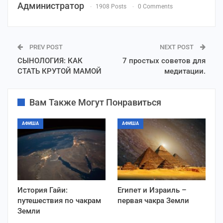
Администратор
1908 Posts
0 Comments
PREV POST
NEXT POST
СЫНОЛОГИЯ: КАК
7 простых советов для
СТАТЬ КРУТОЙ МАМОЙ
медитации.
Вам Также Могут Понравиться
АФИША
АФИША
История Гайи:
Египет и Израиль –
путешествия по чакрам
первая чакра Земли
Земли