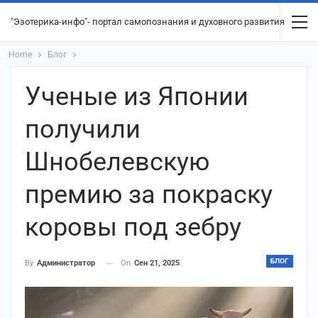
"Эзотерика-инфо"- портал самопознания и духовного развития
Home
Блог
Ученые из Японии
получили
Шнобелевскую
премию за покраску
коровы под зебру
БЛОГ
On
Сен 21, 2025
By
Администратор