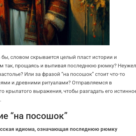
ь бы, словом скрывается целый пласт истории и
им так, прощаясь и выпивая последнюю рюмку? Неуже
застолье? Или за фразой “на посошок” стоит что-то
виями и древними ритуалами? Отправляемся в
го крылатого выражения, чтобы разгадать его истинно
.
е “на посошок”
русская идиома, означающая последнюю рюмку