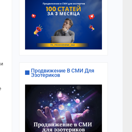
ли
Продвижение В СМИ Для
Эзотериков
е