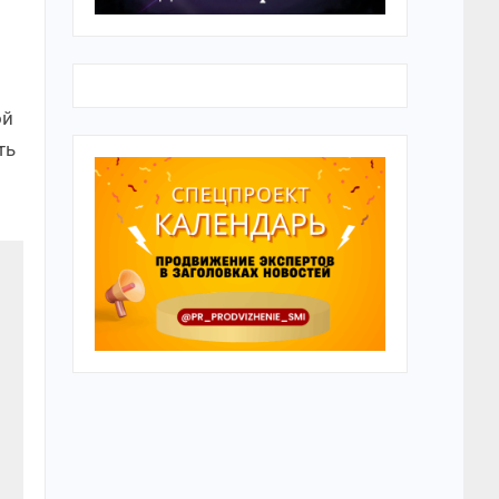
ой
ть