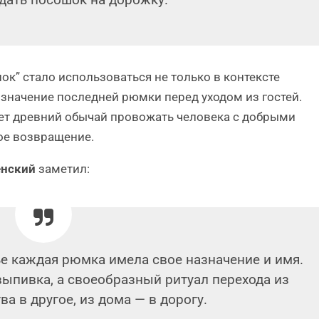
ать посошок на дорожку.
к” стало использоваться не только в контексте
бозначение последней рюмки перед уходом из гостей.
ет древний обычай провожать человека с добрыми
ое возвращение.
енский
заметил:
е каждая рюмка имела свое назначение и имя.
выпивка, а своеобразный ритуал перехода из
ва в другое, из дома — в дорогу.