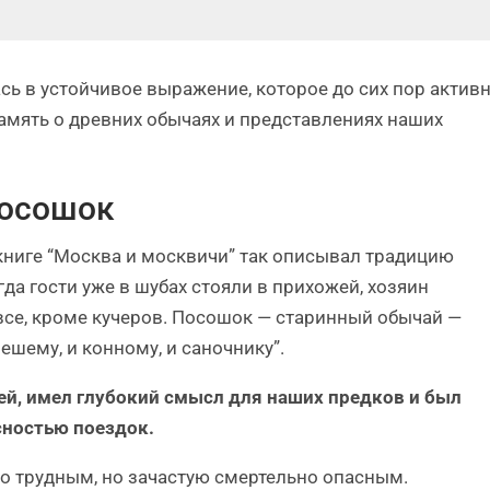
сь в устойчивое выражение, которое до сих пор актив
память о древних обычаях и представлениях наших
посошок
книге “Москва и москвичи” так описывал традицию
гда гости уже в шубах стояли в прихожей, хозяин
се, кроме кучеров. Посошок — старинный обычай —
ешему, и конному, и саночнику”.
ей, имел глубокий смысл для наших предков и был
сностью поездок.
то трудным, но зачастую смертельно опасным.