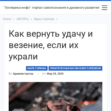
"Эзотерика-инфо"- портал самопознания и духовного развития
Home
АВТОРЫ
Мара Горбова
Как вернуть удачу и
везение, если их
украли
МАРА ГОРБОВА
ПРАКТИЧЕСКАЯ МАГИЯ НОВОГО ВРЕМЕНИ
On
Мар 24, 2024
By
Администратор