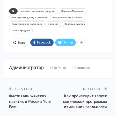
если на вас навели крадник
Зеркала Маржены
Как вернуть удачу и везение
Как распознать крадник
Какие бывают крадники
крадник
Крадник судьбы
магия крадник
Facebook
Twitter
Share
Администратор
1908 Posts
0 Comments
PREV POST
NEXT POST
Фестиваль женских
Как происходит запуск
практик в России Yoni
магической программы
Fest
изменения реальности