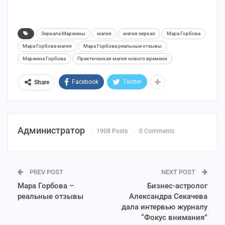
Зеркала Маржены
магия
магия зеркал
Мара Горбова
Мара Горбова магия
Мара Горбова реальные отзывы
Маржена Горбова
Практическая магия нового времени
Facebook
Twitter
Share
Администратор
1908 Posts
0 Comments
PREV POST
NEXT POST
Мара Горбова –
Бизнес-астролог
реальные отзывы
Александра Секачева
дала интервью журналу
“Фокус внимания”