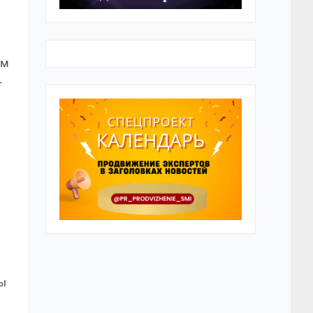
им
-
з
Вы