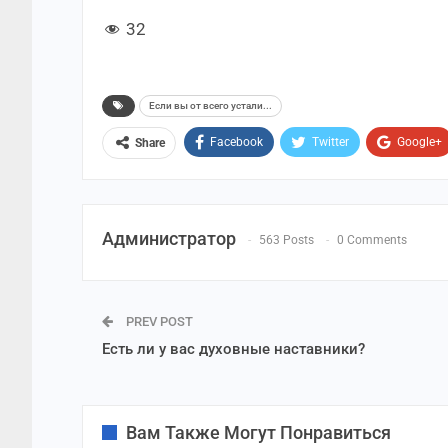
32
Если вы от всего устали...
Facebook
Twitter
Google+
Share
Администратор
563 Posts
0 Comments
PREV POST
Есть ли у вас духовные наставники?
Вам Также Могут Понравиться