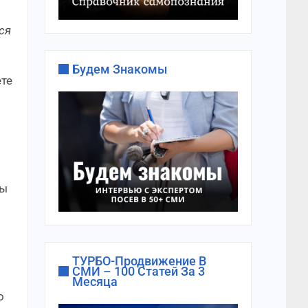
ся
Будем Знакомы
ете
вы
ТУРБО-Продвижение В
СМИ – 100 Статей За 3
Месяца
о