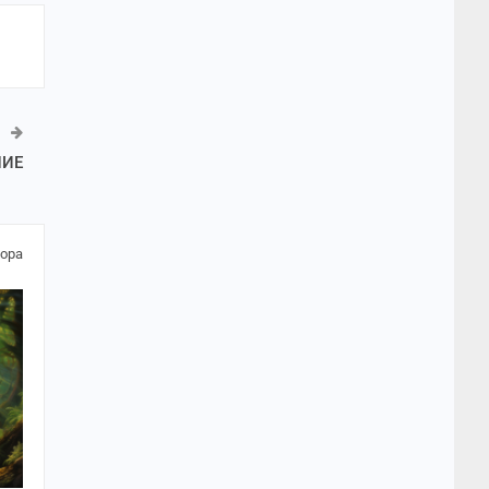
НИЕ
тора