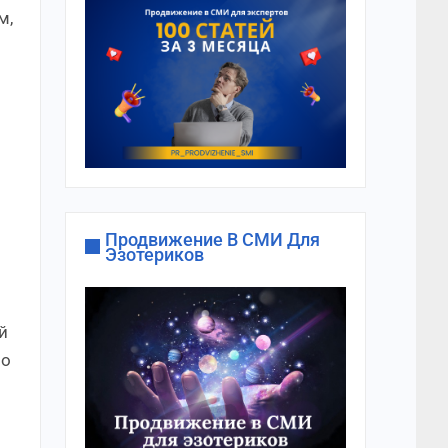
м,
Продвижение В СМИ Для
Эзотериков
й
но