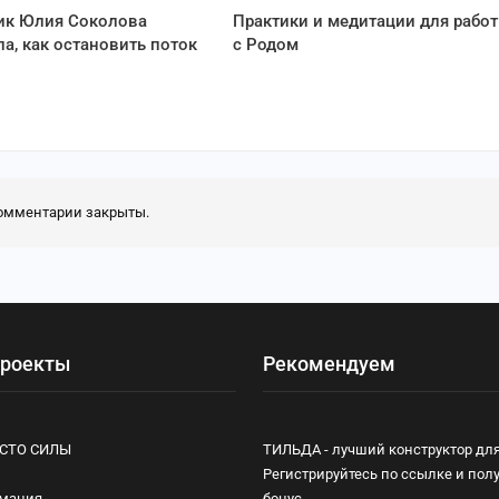
ик Юлия Соколова
Практики и медитации для рабо
ла, как остановить поток
с Родом
омментарии закрыты.
роекты
Рекомендуем
ЕСТО СИЛЫ
ТИЛЬДА - лучший конструктор для
Регистрируйтесь по ссылке и пол
имания
бонус