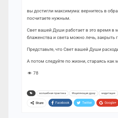
вы достигли максимума: вернитесь в обра
посчитаете нужным.
Свет вашей Души работает в это время в 
блаженства и света можно лечь, закрыть г
Представьте, что Свет вашей Души расходи
А потом следуйте по жизни, стараясь как 
78
волшебная практика
Исцеляющая душу
медитация
Facebook
Twitter
Google+
Share