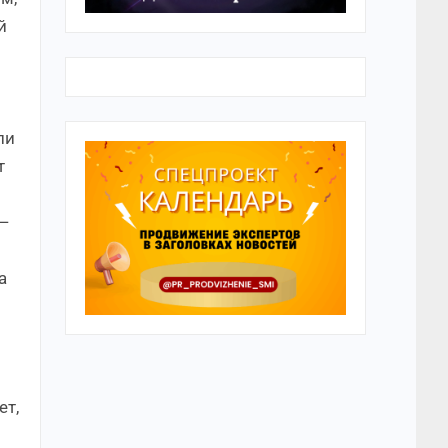
й
ли
т
 —
а
ет,