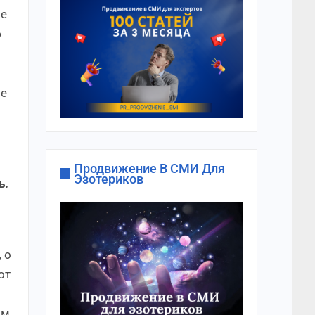
не
ю
ые
Продвижение В СМИ Для
Эзотериков
ь.
 о
от
м,