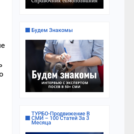
Будем Знакомы
не
ь
о
ТУРБО-Продвижение В
СМИ – 100 Статей За 3
Месяца