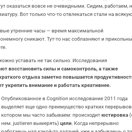
ут оказаться вовсе не очевидными. Сидим, работаем, 
виатуру. Вот только что-то отвлекаться стали на всяку
рвые утренние часы — время максимальной
понемногу сникают. Тут-то нас соблазняют и прикольн
те.
ожно уставать не так сильно. Исследования
ют восстановить силы и самоконтроль, а также
 краткого отдыха заметно повышается продуктивност
т укрепить внимание и работать креативнее.
Опубликованное в Cognition исследование 2011 года
выделяет еще одно преимущество кратких перерывов,
котором мы часто забываем: происходит
юстировка
(
нем. justieren вымерять)
цели
. Когда непрерывно
работаешь над какой-то задачей, уже и забываешь о то