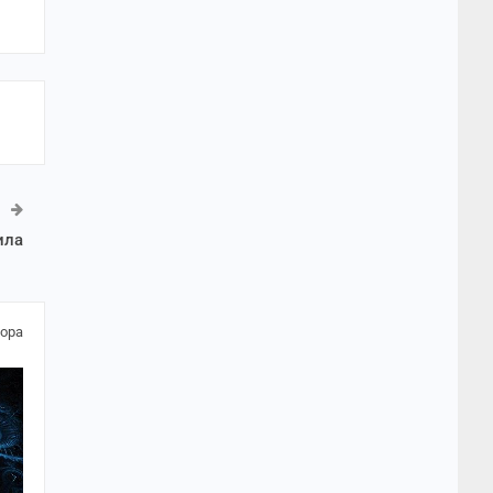
ила
тора