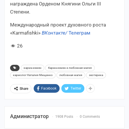
награждена Орденом Княгини Ольги III
Степени.
Международный проект духовного роста
«Karmafishki»
ВКонтакте/
Телеграм
26
карма измен
Карма измен и любовная магия
кармолог Наталия Мищенко
любовная магия
эзотерика
Facebook
Twitter
Share
Администратор
1908 Posts
0 Comments