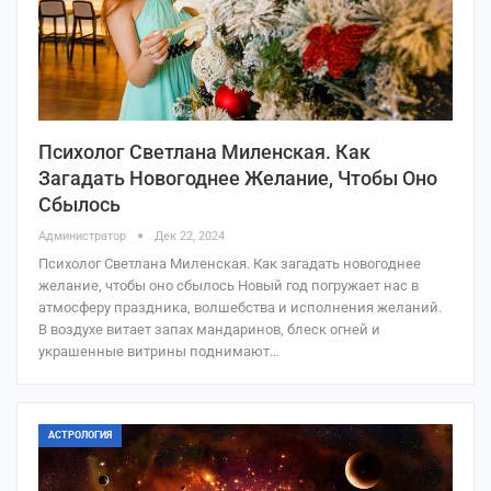
Психолог Светлана Миленская. Как
Загадать Новогоднее Желание, Чтобы Оно
Сбылось
Администратор
Дек 22, 2024
Психолог Светлана Миленская. Как загадать новогоднее
желание, чтобы оно сбылось Новый год погружает нас в
атмосферу праздника, волшебства и исполнения желаний.
В воздухе витает запах мандаринов, блеск огней и
украшенные витрины поднимают…
АСТРОЛОГИЯ