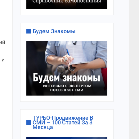
Будем Знакомы
ий
 и
в
ТУРБО-Продвижение В
СМИ – 100 Статей За 3
Месяца