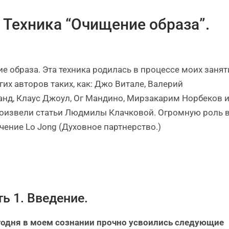
 Техника “Очищение образа”.
ие образа. Эта техника родилась в процессе моих занят
их авторов таких, как: Джо Витале, Валерий
анд, Клаус Джоул, Ог Мандино, Мирзакарим Норбеков и
роизвели статьи Людмилы Клачковой. Огромную роль 
ение Lo Jong (Духовное партнерство.)
ть 1. Введение.
годня в моем сознании прочно усвоились следующие