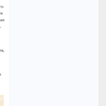
го
те
ыми
.
тв,
е