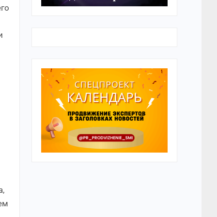
его
и
а,
ем