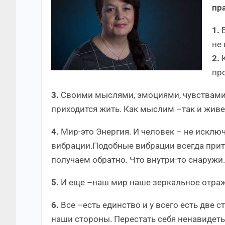
пр
1.
В
не
2.
К
про
3.
Своими мыслями, эмоциями, чувствами 
приходится жить. Как мыслим –так и живе
4.
Мир-это Энергия. И человек – не искл
вибрации.Подобные вибрации всегда притя
получаем обратно. Что внутри-то снаружи.
5.
И еще –наш мир наше зеркальное отра
6.
Все –есть единство и у всего есть две 
наши стороны. Перестать себя ненавидеть, 