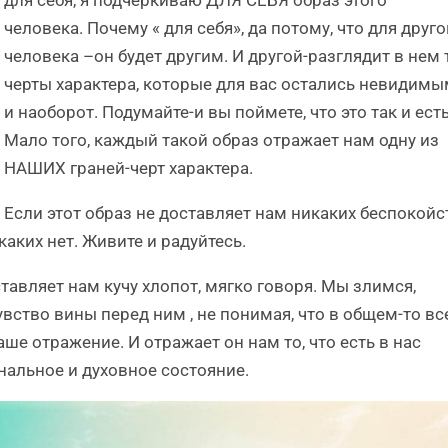
для себя, я подчеркиваю ДЛЯ СЕБЯ образ этого
человека. Почему « для себя», да потому, что для друго
человека –он будет другим. И другой-разглядит в нем 
черты характера, которые для вас остались невидим
и наоборот. Подумайте-и вы поймете, что это так и есть
Мало того, каждый такой образ отражает нам одну из
НАШИХ граней-черт характера.
Если этот образ не доставляет нам никаких беспокойс
каких нет. Живите и радуйтесь.
ставляет нам кучу хлопот, мягко говоря. Мы злимся,
ство вины перед ним , не понимая, что в общем-то вс
аше отражение. И отражает он нам то, что есть в нас
нальное и духовное состояние.